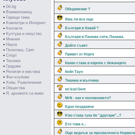
•
Dir.bg
Обединение ?
•
Взаимопомощ
•
Горещи теми
Има ли все още
•
Компютри и Интернет
•
Контакти
Българи в Хавай ?
•
Култура и изкуство
Българи в Панама сити, Панама.
•
Мнения
•
Наука
Дайте съвет
•
Политика, Свят
Привет от Норге
•
Спорт
•
Техника
Какво става в европа с бежанците
•
Градове
•
Религия и мистика
Кейп Таун
•
Фен клубове
Тишина и мълчина
•
Хоби, Развлечения
•
Общества
tel kod Gent
•
Я, архивите са живи
MrN - как е положението?
Едно поздравче
К'во става тука бе "другари"...?
Ето това е...
Още веднъж за прехвалената Норвегия