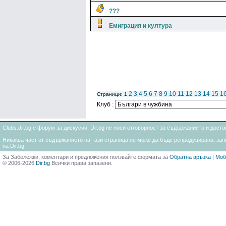
???
Емиграция и култура
2
3
4
5
6
7
8
9
10
11
12
13
14
15
1
Страници: 1
Клуб :
Clubs.dir.bg е форум за дискусии. Dir.bg не носи отговорност за съдържанието и дос
Никаква част от съдържанието на тази страница не може да бъде репродуцирана, запи
на Dir.bg
За Забележки, коментари и предложения ползвайте формата за
Обратна връзка
|
Моб
© 2006-2026
Dir.bg
Всички права запазени.