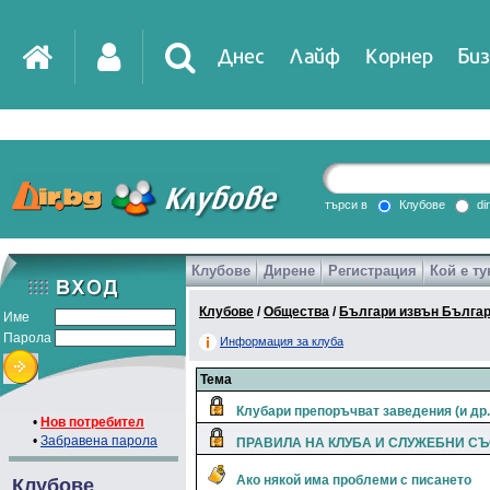
Днес
Лайф
Корнер
Биз
IT
DirTV
Impressio
търси в
Клубове
di
Клубове
Дирене
Регистрация
Кой е ту
Games
Клубове
/
Общества
/
Българи извън Бълга
Име
Парола
Информация за клуба
Тема
Клубари препоръчват заведения (и др.
•
Нов потребител
•
Забравена парола
ПРАВИЛА НА КЛУБА И СЛУЖЕБНИ С
Ако някой има проблеми с писането
Клубове