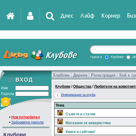
Днес
Лайф
Корнер
Биз
IT
DirTV
Impressio
търси в
Клубове
di
Клубове
Дирене
Регистрация
Кой е ту
Games
Клубове
/
Общества
/
Любители на животнит
Име
Парола
Информация за клуба
Тема
Съвети и статии
•
Нов потребител
•
Забравена парола
Магазини за акваристика
Книги и сайтове!
Клубове