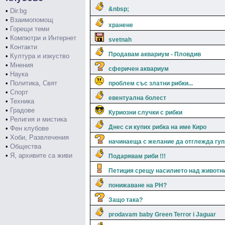
&nbsp;
•
Dir.bg
•
Взаимопомощ
хранене
•
Горещи теми
•
Компютри и Интернет
svetnah
•
Контакти
Продавам аквариум - Пловдив
•
Култура и изкуство
•
Мнения
сферичен аквариум
•
Наука
•
Политика, Свят
проблем със златни рибки...
•
Спорт
евентуална болест
•
Техника
•
Градове
Куриозни случки с рибки
•
Религия и мистика
Днес си купих рибка на име Киро
•
Фен клубове
•
Хоби, Развлечения
начинаеща с желание да отглежда гуп
•
Общества
•
Я, архивите са живи
Подарявам риби !!!
Петиция срещу насилието над животн
понижаване на РН?
Защо така?
prodavam baby Green Terror i Jaguar