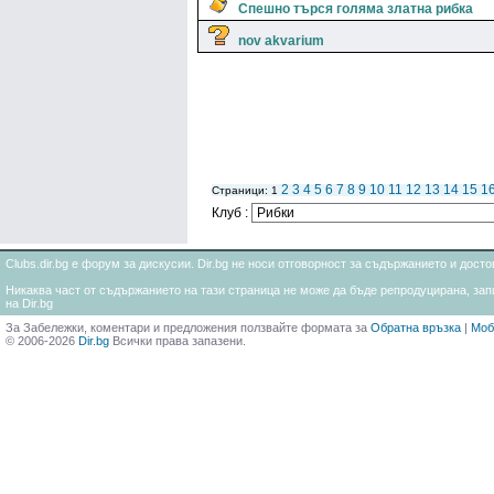
Спешно търся голяма златна рибка
nov akvarium
2
3
4
5
6
7
8
9
10
11
12
13
14
15
1
Страници: 1
Клуб :
Clubs.dir.bg е форум за дискусии. Dir.bg не носи отговорност за съдържанието и дос
Никаква част от съдържанието на тази страница не може да бъде репродуцирана, запи
на Dir.bg
За Забележки, коментари и предложения ползвайте формата за
Обратна връзка
|
Моб
© 2006-2026
Dir.bg
Всички права запазени.