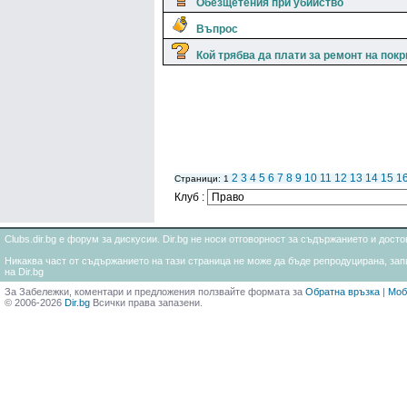
Обезщетения при убийство
Въпрос
Кой трябва да плати за ремонт на пок
2
3
4
5
6
7
8
9
10
11
12
13
14
15
1
Страници: 1
Клуб :
Clubs.dir.bg е форум за дискусии. Dir.bg не носи отговорност за съдържанието и дос
Никаква част от съдържанието на тази страница не може да бъде репродуцирана, запи
на Dir.bg
За Забележки, коментари и предложения ползвайте формата за
Обратна връзка
|
Моб
© 2006-2026
Dir.bg
Всички права запазени.