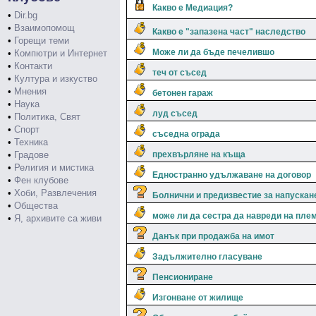
Какво е Медиация?
•
Dir.bg
•
Взаимопомощ
Какво е "запазена част" наследство
•
Горещи теми
Може ли да бъде печелившо
•
Компютри и Интернет
•
Контакти
теч от съсед
•
Култура и изкуство
•
Мнения
бетонен гараж
•
Наука
луд съсед
•
Политика, Свят
•
Спорт
съседна ограда
•
Техника
•
Градове
прехвърляне на къща
•
Религия и мистика
Едностранно удължаване на договор
•
Фен клубове
•
Хоби, Развлечения
Болнични и предизвестие за напускан
•
Общества
може ли да сестра да навреди на пле
•
Я, архивите са живи
Данък при продажба на имот
Задължително гласуване
Пенсиониране
Изгонване от жилище