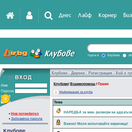
Днес
Лайф
Корнер
Биз
IT
DirTV
Impressio
търси в
Клубове
di
Клубове
Дирене
Регистрация
Кой е ту
Games
Клубове
/
Взаимопомощ
/
Право
Име
Парола
Информация за клуба
Тема
НАРЕДБА за мин. размери на адв.въз
•
Нов потребител
•
Забравена парола
Важно! Моля използвайте кирилица!
Клубове