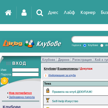
Днес
Лайф
Корнер
Биз
IT
DirTV
Impressio
търси в
Клубове
di
Клубове
Дирене
Регистрация
Кой е ту
Games
Клубове
/
Взаимопомощ
/
Декупаж
Име
Парола
Информация за клуба
Тема
Правила на клуб ДЕКУПАЖ!
•
Нов потребител
•
Забравена парола
Self-help Изкуство
Клубове