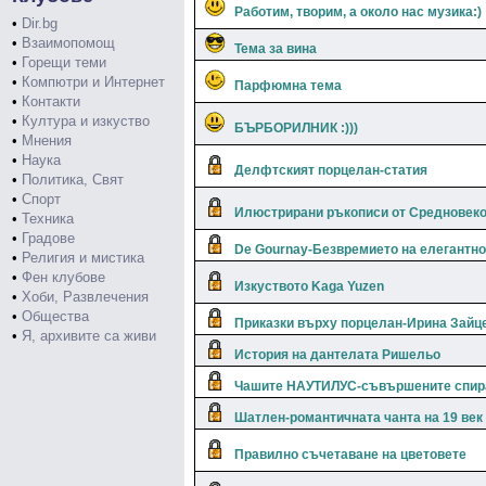
Работим, творим, а около нас музика:)
•
Dir.bg
•
Взаимопомощ
Тема за вина
•
Горещи теми
•
Компютри и Интернет
Парфюмна тема
•
Контакти
•
Култура и изкуство
БЪРБОРИЛНИК :)))
•
Мнения
•
Наука
Делфтският порцелан-статия
•
Политика, Свят
•
Спорт
Илюстрирани ръкописи от Средновеков
•
Техника
•
Градове
De Gournay-Безвремието на елегантно
•
Религия и мистика
•
Фен клубове
Изкуството Kaga Yuzen
•
Хоби, Развлечения
•
Общества
Приказки върху порцелан-Ирина Зайц
•
Я, архивите са живи
История на дантелата Ришельо
Чашите НАУТИЛУС-съвършените спир
Шатлен-романтичната чанта на 19 век
Правилно съчетаване на цветовете