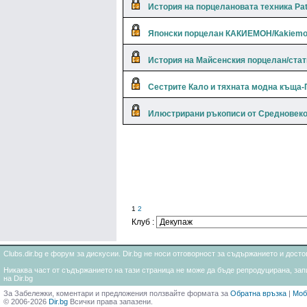
История на порцелановата техника Pat
Японски порцелан КАКИЕМОН/Кakiemo
История на Майсенския порцелан/стат
Сестрите Кало и тяхната модна къща-
Илюстрирани ръкописи от Средновеков
1
2
Клуб :
Clubs.dir.bg е форум за дискусии. Dir.bg не носи отговорност за съдържанието и дос
Никаква част от съдържанието на тази страница не може да бъде репродуцирана, запи
на Dir.bg
За Забележки, коментари и предложения ползвайте формата за
Обратна връзка
|
Моб
© 2006-2026
Dir.bg
Всички права запазени.