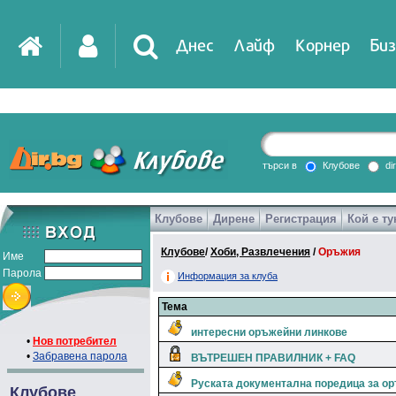
Днес
Лайф
Корнер
Биз
IT
DirTV
Impressio
търси в
Клубове
di
Клубове
Дирене
Регистрация
Кой е ту
Games
Клубове
/
Хоби, Развлечения
/
Оръжия
Име
Парола
Информация за клуба
Тема
интересни оръжейни линкове
•
Нов потребител
•
Забравена парола
ВЪТРЕШЕН ПРАВИЛНИК + FAQ
Руската документална поредица за ор
Клубове