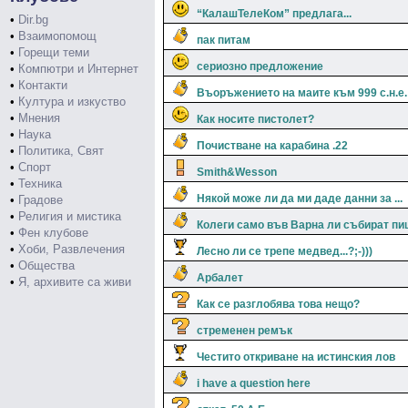
“КалашТелеКом” предлага...
•
Dir.bg
•
Взаимопомощ
пак питам
•
Горещи теми
сериозно предложение
•
Компютри и Интернет
•
Контакти
Въоръжението на маите към 999 с.н.е.
•
Култура и изкуство
•
Мнения
Как носите пистолет?
•
Наука
Почистване на карабина .22
•
Политика, Свят
•
Спорт
Smith&Wesson
•
Техника
Някой може ли да ми даде данни за ...
•
Градове
•
Религия и мистика
Колеги само във Варна ли събират п
•
Фен клубове
•
Хоби, Развлечения
Лесно ли се трепе медвед...?;-)))
•
Общества
Арбалет
•
Я, архивите са живи
Как се разглобява това нещо?
стременен ремък
Честито откриване на истинския лов
i have a question here