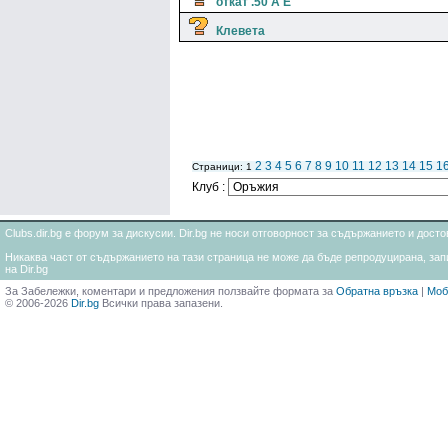
откат .50 A E
Клевета
2
3
4
5
6
7
8
9
10
11
12
13
14
15
1
Страници: 1
Клуб :
Clubs.dir.bg е форум за дискусии. Dir.bg не носи отговорност за съдържанието и дос
Никаква част от съдържанието на тази страница не може да бъде репродуцирана, запи
на Dir.bg
За Забележки, коментари и предложения ползвайте формата за
Обратна връзка
|
Моб
© 2006-2026
Dir.bg
Всички права запазени.