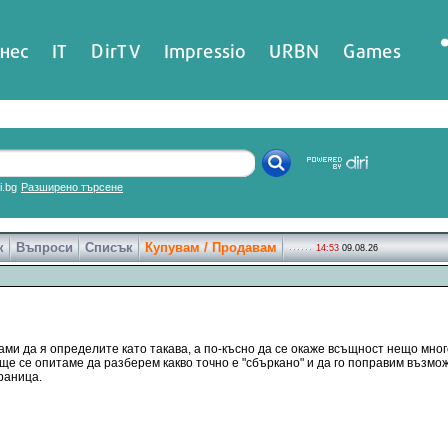
нес
IT
DirTV
Impressio
URBN
Games
ri.bg
Разширено търсене
к
Въпроси
Списък
Купувам / Продавам
14:53
09.08.26
ами да я определите като такава, а по-късно да се окаже всъщност нещо много
 ще се опитаме да разберем какво точно е "сбъркано" и да го поправим възмо
раница.