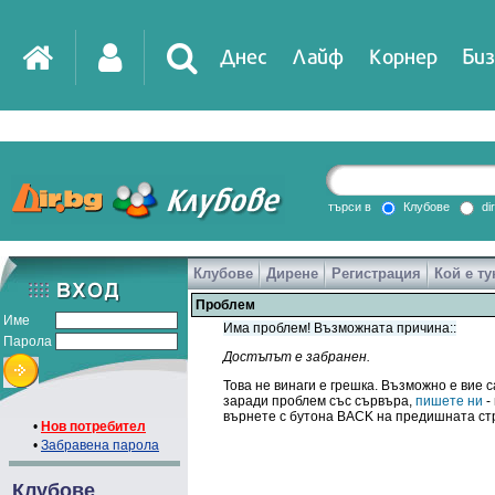
Днес
Лайф
Корнер
Биз
търси в
Клубове
di
Клубове
Дирене
Регистрация
Кой е ту
Проблем
Име
Има проблем! Възможната причина::
Парола
Достъпът е забранен.
Това не винаги е грешка. Възможно е вие с
заради проблем със сървъра,
пишете ни
-
върнете с бутона BACK на предишната ст
•
Нов потребител
•
Забравена парола
Клубове