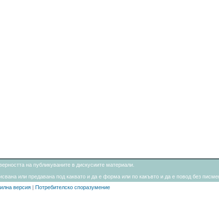
товерността на публикуваните в дискусиите материали.
свана или предавана под каквато и да е форма или по какъвто и да е повод без писмен
илна версия
|
Потребителско споразумение