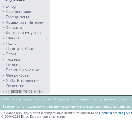
•
Dir.bg
•
Взаимопомощ
•
Горещи теми
•
Компютри и Интернет
•
Контакти
•
Култура и изкуство
•
Мнения
•
Наука
•
Политика, Свят
•
Спорт
•
Техника
•
Градове
•
Религия и мистика
•
Фен клубове
•
Хоби, Развлечения
•
Общества
•
Я, архивите са живи
Clubs.dir.bg е форум за дискусии. Dir.bg не носи отговорност за съдържанието и дос
Никаква част от съдържанието на тази страница не може да бъде репродуцирана, запи
За Забележки, коментари и предложения ползвайте формата за
Обратна връзка
|
Моб
© 2006-2026
Dir.bg
Всички права запазени.