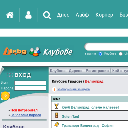
Днес
Лайф
Корнер
Биз
IT
DirTV
Impressio
търси в
Клубове
di
Клубове
Дирене
Регистрация
Кой е ту
Games
Клубове
/
Градове
/
Велинград
Име
Парола
Информация за клуба
Тема
Клуб Велинград! олеле малееее!
•
Нов потребител
•
Забравена парола
Guten Tag!
Транспорт Велинград - София
Клубове