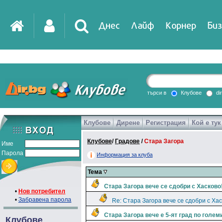
Днес
Лайф
Корнер
Биз
IT
DirTV
Impressio
търси в
Клубове
di
Клубове
Дирене
Регистрация
Кой е тук
Games
Клубове
/
Градове
/
Стара Загора
Име
Парола
Информация за клуба
Тема
Стара Загора вече се сдобри с Хасково
•
Нов потребител
•
Забравена парола
Re: Стара Загора вече се сдобри с Хас
Стара Загора вече е 5-ят град по голем
Клубове