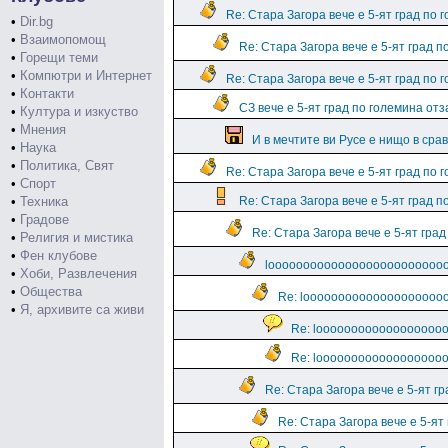
Re: Стара Загора вече е 5-ят град по 
•
Dir.bg
•
Взаимопомощ
Re: Стара Загора вече е 5-ят град п
•
Горещи теми
•
Компютри и Интернет
Re: Стара Загора вече е 5-ят град по 
•
Контакти
СЗ вече е 5-ят град по големина от
•
Култура и изкуство
•
Мнения
И в мечтите ви Русе е нищо в срав
•
Наука
•
Политика, Свят
Re: Стара Загора вече е 5-ят град по 
•
Спорт
•
Техника
Re: Стара Загора вече е 5-ят град п
•
Градове
Re: Стара Загора вече е 5-ят град
•
Религия и мистика
•
Фен клубове
loooooooooooooooooooooooooo
•
Хоби, Развлечения
•
Общества
Re: loooooooooooooooooooo
•
Я, архивите са живи
Re: loooooooooooooooooo
Re: loooooooooooooooooo
Re: Стара Загора вече е 5-ят г
Re: Стара Загора вече е 5-ят