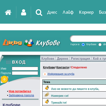
Днес
Лайф
Корнер
Биз
търси в
Клубове
di
Клубове
Дирене
Регистрация
Кой е ту
Клубове
/
Контакти
/
Споделено
Име
Парола
Информация за клуба
Тема
Ако не можете да пишете в клуба,
•
Нов потребител
•
Забравена парола
Намерих си!
Тринайсти!
Клубове