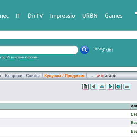
нес
IT
DirTV
Impressio
URBN
Games
ri.bg
Разширено търсене
к
Въпроси
Списък
Купувам / Продавам
09:45
08.08.26
Ав
Be
Be
Be