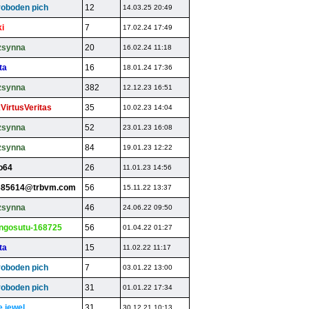
oboden pich
12
14.03.25 20:49
i
7
17.02.24 17:49
zsynna
20
16.02.24 11:18
ta
16
18.01.24 17:36
zsynna
382
12.12.23 16:51
VirtusVeritas
35
10.02.23 14:04
zsynna
52
23.01.23 16:08
zsynna
84
19.01.23 12:22
o64
26
11.01.23 14:56
685614@trbvm.com
56
15.11.22 13:37
zsynna
46
24.06.22 09:50
ngosutu-168725
56
01.04.22 01:27
ta
15
11.02.22 11:17
oboden pich
7
03.01.22 13:00
oboden pich
31
01.01.22 17:34
e jewel
31
30.12.21 10:13