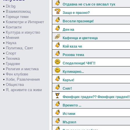
Отдавна не съм се вясвал тук
•
Dir.bg
•
Взаимопомощ
Защо е празно?
•
Горещи теми
Весели празници!
•
Компютри и Интернет
•
Контакти
Ден на
•
Култура и изкуство
•
Мнения
Кафенца и цветенца
•
Наука
Кой каза че
•
Политика, Свят
•
Спорт
Розова тема
•
Техника
Споделенци! ЧНГ!!
•
Градове
•
Религия и мистика
Кулинарно...
•
Фен клубове
•
Хоби, Развлечения
Карък!
•
Общества
Сняг!
•
Я, архивите са живи
Фюнфцих граден?? Фюнфцих граден!!
Времето ...
Истини
Мързел