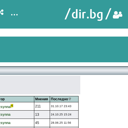
...
тор
Мнения
Последно
211
31.10.17 23:43
zsynna
zsynna
13
24.10.25 15:24
zsynna
45
28.06.25 11:56