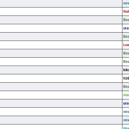
osv
Nak
Be
ura
Be
Lux
Be
Be
kik
h1
Be
ma
ura
osv
osv
blu