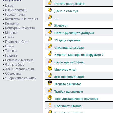
Ролята на църквата
•
Dir.bg
•
Взаимопомощ
Дошъл съм тук
•
Горещи теми
....
•
Компютри и Интернет
•
Контакти
Животът
•
Култура и изкуство
•
Мнения
Сега и руснаците дойдоха
•
Наука
15 деца заразени
•
Политика, Свят
•
Спорт
страницата на ebag
•
Техника
Има ли тъпанари по форумите ?
•
Градове
•
Религия и мистика
Не се мрази София,
•
Фен клубове
•
Хоби, Развлечения
Много ме е яд!
•
Общества
аве тия полудяха!!!
•
Я, архивите са живи
Жената е живота!
Трябва да свикнем
Това дистанционно обучение
Новини от Италия