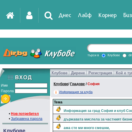
Днес
Лайф
Корнер
Биз
IT
DirTV
Impressio
търси в
Клубове
di
Клубове
Дирене
Регистрация
Кой е ту
Games
Клубове
/
Градове
/
София
Име
Парола
Информация за клуба
Тема
Информация за град София и клуб Соф
•
Нов потребител
•
Забравена парола
държавата мислела за частният бизне
ама сте ми много смешни,
Клубове