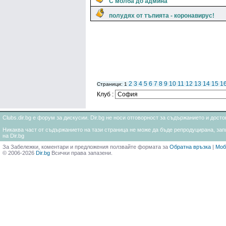
С молба до админа
полудях от тъпията - коронавирус!
2
3
4
5
6
7
8
9
10
11
12
13
14
15
1
Страници: 1
Клуб :
Clubs.dir.bg е форум за дискусии. Dir.bg не носи отговорност за съдържанието и дос
Никаква част от съдържанието на тази страница не може да бъде репродуцирана, запи
на Dir.bg
За Забележки, коментари и предложения ползвайте формата за
Обратна връзка
|
Моб
© 2006-2026
Dir.bg
Всички права запазени.