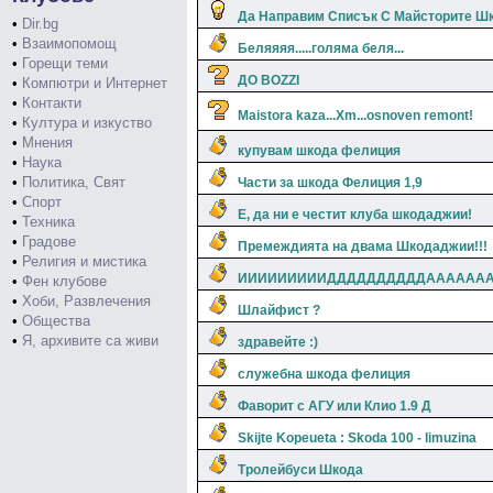
Да Направим Списък С Майсторите Ш
•
Dir.bg
•
Взаимопомощ
Беляяяя.....голяма беля...
•
Горещи теми
ДО BOZZI
•
Компютри и Интернет
•
Контакти
Maistora kaza...Xm...osnoven remont!
•
Култура и изкуство
•
Мнения
купувам шкода фелиция
•
Наука
•
Политика, Свят
Части за шкода Фелиция 1,9
•
Спорт
Е, да ни е честит клуба шкодаджии!
•
Техника
•
Градове
Премеждията на двама Шкодаджии!!!
•
Религия и мистика
ИИИИИИИИИДДДДДДДДДДААААААА
•
Фен клубове
•
Хоби, Развлечения
Шлайфист ?
•
Общества
•
Я, архивите са живи
здравейте :)
служебна шкода фелиция
Фаворит с АГУ или Клио 1.9 Д
Skijte Kopeueta : Skoda 100 - limuzina
Тролейбуси Шкода