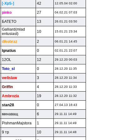
[-XpS-]
42
12.05.04 02:00
pinko
27
04.02.21 07:03
БATETO
13
26.01.21 03:50
Galliard(mlad
10
15.01.21 23:34
entusiast)
dikobraz
2
06.01.21 14:45
lgnatius
0
02.01.21 22:07
12OL
12
29.12.20 00:03
Toto_sl
0
28.12.20 11:35
welislaw
3
28.12.20 11:34
Griffin
4
28.12.20 11:33
Ambrozia
19
28.12.20 11:32
stan28
0
27.04.13 16:43
минaвaщ
6
29.11.11 14:49
PishmanMajstora
1
29.11.11 14:49
9 тp
10
29.11.11 14:48