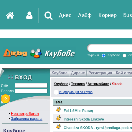
Днес
Лайф
Корнер
Биз
търси в
Клубове
di
Клубове
Дирене
Регистрация
Кой е ту
Клубове
/
Техника
/
Автомобили
/
Skoda
Име
Парола
Информация за клуба
Тема
Fel 1.6Mi в Рапид
•
Нов потребител
•
Забравена парола
Interesni Skoda Linkove
Chasti za SKODA - tyrsi /predlaga-poda
Клубове