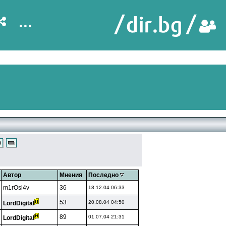
...
Автор
Мнения
Последно
m1rOsl4v
36
18.12.04 06:33
53
20.08.04 04:50
LordDigital
89
01.07.04 21:31
LordDigital