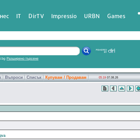
нес
IT
DirTV
Impressio
URBN
Games
ri.bg
Разширено търсене
к
Въпроси
Списък
Купувам / Продавам
05:19
07.08.26
rqva