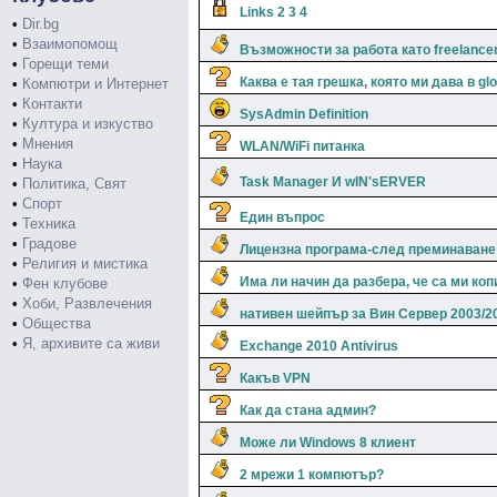
Links 2 3 4
•
Dir.bg
•
Взаимопомощ
Възможности за работа като freelance
•
Горещи теми
Каква е тая грешка, която ми дава в gl
•
Компютри и Интернет
•
Контакти
SysAdmin Definition
•
Култура и изкуство
•
Мнения
WLAN/WiFi питанка
•
Наука
Task Manager И wIN'sERVER
•
Политика, Свят
•
Спорт
Един въпрос
•
Техника
•
Градове
Лицензна програма-след преминаване н
•
Религия и мистика
Има ли начин да разбера, че са ми ко
•
Фен клубове
•
Хоби, Развлечения
нативен шейпър за Вин Сервер 2003/2
•
Общества
•
Я, архивите са живи
Exchange 2010 Antivirus
Какъв VPN
Как да стана админ?
Може ли Windows 8 клиент
2 мрежи 1 компютър?