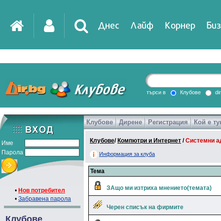
Днес
Лайф
Корнер
Биз
IT
DirTV
Impressio
търси в
Клубове
di
Клубове
Дирене
Регистрация
Кой е ту
Games
Клубове
/
Компютри и Интернет
/
Системни а
Име
Парола
Информация за клуба
Тема
ЗАщо ми изтриха мнението(темата)
•
Нов потребител
•
Забравена парола
Черен списък на фирмите
Клубове