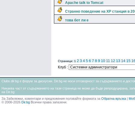
Apache talk to Tomcat
Странно поведение на XP станция в 2
това бот ли е
2
3
4
5
6
7
8
9
10
11
12
13
14
15
1
Страници: 1
Клуб :
Clubs.dir.bg е форум за дискусии. Dir.bg не носи отговорност за съдържанието и дос
Никаква част от съдържанието на тази страница не може да бъде репродуцирана, запи
на Dir.bg
За Забележки, коментари и предложения ползвайте формата за
Обратна връзка
|
Моб
© 2006-2026
Dir.bg
Всички права запазени.