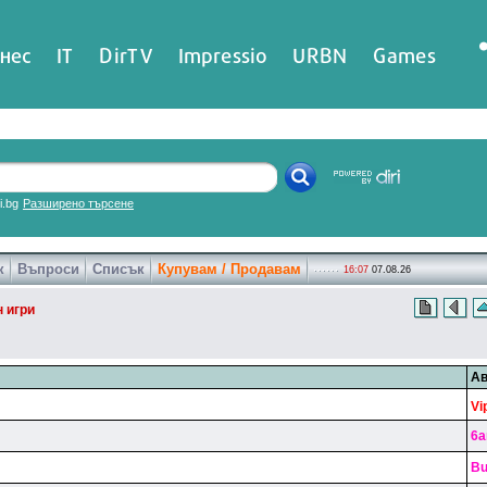
нес
IT
DirTV
Impressio
URBN
Games
ri.bg
Разширено търсене
к
Въпроси
Списък
Купувам / Продавам
16:07
07.08.26
н игри
Ав
Vi
6a
Bu