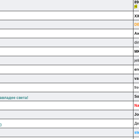
89
XXl
D
Ан
d
M
je
er
va
fr
So
завладее света!
Na
Jo
Д
)
st