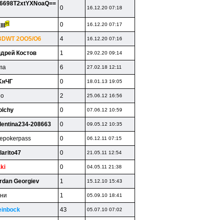
6698T2xtYXNoaQ==
0
16.12.20 07:18
0
16.12.20 07:17
ll
BDWT 2OO5/O6
4
16.12.20 07:16
дрей Костов
1
29.02.20 09:14
ima
6
27.02.18 12:11
KнЧГ
0
18.01.13 19:05
lio
2
25.06.12 16:56
olchy
0
07.06.12 10:59
lentina234-208663
0
09.05.12 10:35
eepokerpass
0
06.12.11 07:15
larito47
0
21.05.11 12:54
ki
0
04.05.11 21:38
rdan Georgiev
1
15.12.10 15:43
eни
1
05.09.10 18:41
einbock
43
05.07.10 07:02