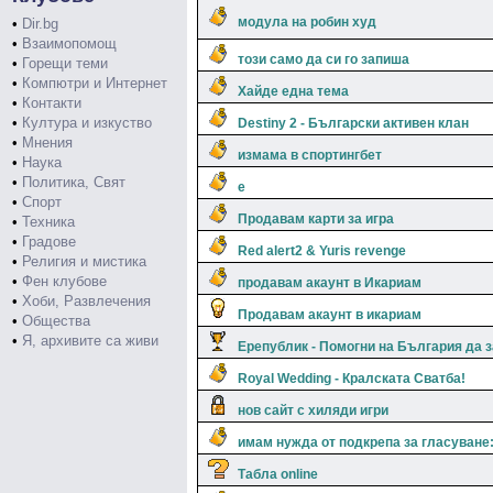
модула на робин худ
•
Dir.bg
•
Взаимопомощ
този само да си го запиша
•
Горещи теми
•
Компютри и Интернет
Хайде една тема
•
Контакти
•
Култура и изкуство
Destiny 2 - Български активен клан
•
Мнения
измама в спортингбет
•
Наука
•
Политика, Свят
e
•
Спорт
Продавам карти за игра
•
Техника
•
Градове
Red alert2 & Yuris revenge
•
Религия и мистика
•
Фен клубове
продавам акаунт в Икариам
•
Хоби, Развлечения
Продавам акаунт в икариам
•
Общества
•
Я, архивите са живи
Ерепублик - Помогни на България да 
Royal Wedding - Кралската Сватба!
нов сайт с хиляди игри
имам нужда от подкрепа за гласуване:
Табла online