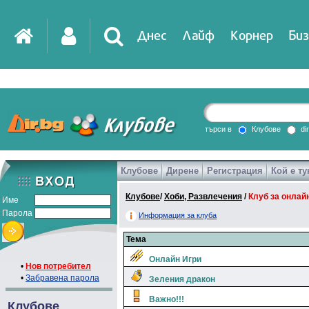
Днес
Лайф
Корнер
Биз
търси в
Клубове
di
Клубове
Дирене
Регистрация
Кой е ту
Клубове
/
Хоби, Развлечения
/
Клуб за онлай
Име
Парола
Информация за клуба
Тема
Онлайн Игри
•
Нов потребител
•
Забравена парола
Зеления дракон
Важно!!!
Клубове