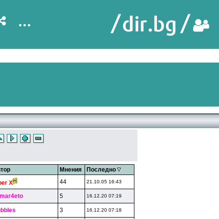
...
тор
Мнения
Последно
44
21.10.05 16:43
per X
mar4eto
5
16.12.20 07:19
bbles
3
16.12.20 07:18