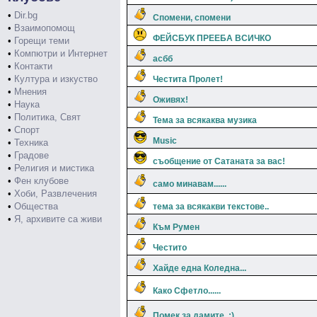
•
Dir.bg
Спомени, спомени
•
Взаимопомощ
ФЕЙСБУК ПРЕЕБА ВСИЧКО
•
Горещи теми
•
Компютри и Интернет
асбб
•
Контакти
•
Култура и изкуство
Честита Пролет!
•
Мнения
Оживях!
•
Наука
•
Политика, Свят
Тема за всякаква музика
•
Спорт
Music
•
Техника
•
Градове
съобщение от Сатаната за вас!
•
Религия и мистика
•
Фен клубове
само минавам......
•
Хоби, Развлечения
•
Общества
тема за всякакви текстове..
•
Я, архивите са живи
Към Румен
Честито
Хайде една Коледна...
Како Сфетло......
Помек за дамите..:)