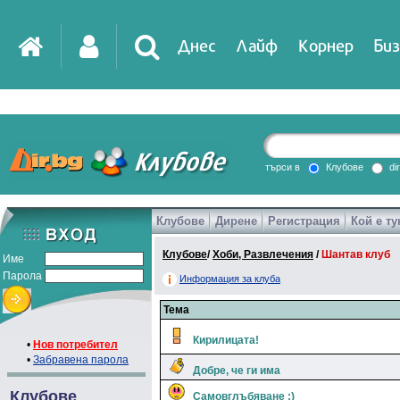
Днес
Лайф
Корнер
Биз
IT
DirTV
Impressio
търси в
Клубове
di
Клубове
Дирене
Регистрация
Кой е ту
Games
Клубове
/
Хоби, Развлечения
/
Шантав клуб
Име
Парола
Информация за клуба
Тема
Кирилицата!
•
Нов потребител
•
Забравена парола
Добре, че ги има
Клубове
Самовглъбяване :)