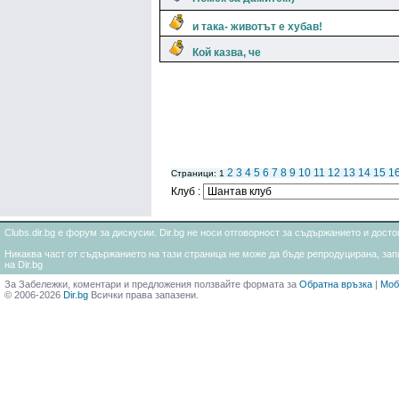
и така- животът е хубав!
Кой казва, че
2
3
4
5
6
7
8
9
10
11
12
13
14
15
1
Страници: 1
Клуб :
Clubs.dir.bg е форум за дискусии. Dir.bg не носи отговорност за съдържанието и дос
Никаква част от съдържанието на тази страница не може да бъде репродуцирана, запи
на Dir.bg
За Забележки, коментари и предложения ползвайте формата за
Обратна връзка
|
Моб
© 2006-2026
Dir.bg
Всички права запазени.