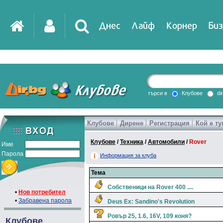
Днес
Лайф
Корнер
Биз
IT
DirTV
Impressio
търси в
Клубове
di
Клубове
Дирене
Регистрация
Кой е ту
Games
Клубове
/
Техника
/
Автомобили
/
Rover
Име
Парола
Информация за клуба
Тема
Собственици на Rover 400 ....
•
Нов потребител
•
Забравена парола
Deus Ex: Sandino's Revolution
Ровър 25, 1.6, 16V, 109 коня?
Клубове