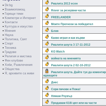
Риалита 2013 есен
•
Dir.bg
•
Взаимопомощ
Rover за резервни части
•
Горещи теми
FREELANDER
•
Компютри и Интернет
•
Контакти
Моите Прогнози за победител
•
Култура и изкуство
•
Мнения
Бляя
•
Наука
Какво играя и как върви
•
Политика, Свят
•
Спорт
Риалити шоута 3 17-11-2012
•
Техника
KG Watch
•
Градове
•
Религия и мистика
войната на мненията
•
Фен клубове
•
Хоби, Развлечения
Риалити шоута 2 02-10-2012
•
Общества
Риалити шоута. Дайте тук да коменти
•
Я, архивите са живи
идващите
Днес
Сори пичове и Пожа!
Нямам Роувър
Продавам 618i цял или на части