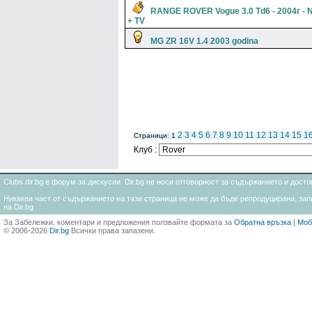
RANGE ROVER Vogue 3.0 Td6 - 2004г - 
+ TV
MG ZR 16V 1.4 2003 godina
2
3
4
5
6
7
8
9
10
11
12
13
14
15
1
Страници: 1
Клуб :
Clubs.dir.bg е форум за дискусии. Dir.bg не носи отговорност за съдържанието и дос
Никаква част от съдържанието на тази страница не може да бъде репродуцирана, запи
на Dir.bg
За Забележки, коментари и предложения ползвайте формата за
Обратна връзка
|
Моб
© 2006-2026
Dir.bg
Всички права запазени.