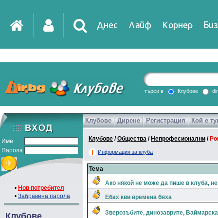
Днес
Лайф
Корнер
Биз
IT
DirTV
Impressio
търси в
Клубове
di
Клубове
Дирене
Регистрация
Кой е ту
Games
Клубове
/
Общества
/
Непрофесионални
/
Ро
Име
Парола
Информация за клуба
Тема
Ако някой не може да пише в клуба, не
•
Нов потребител
•
Забравена парола
Ебах кви времена бяха
Зверозъбите, динозаврите, Ваймарск
Клубове