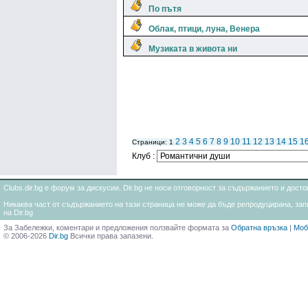
По пътя
Облак, птици, луна, Венера
Музиката в живота ни
2
3
4
5
6
7
8
9
10
11
12
13
14
15
1
Страници: 1
Клуб :
Clubs.dir.bg е форум за дискусии. Dir.bg не носи отговорност за съдържанието и дос
Никаква част от съдържанието на тази страница не може да бъде репродуцирана, запи
на Dir.bg
За Забележки, коментари и предложения ползвайте формата за
Обратна връзка
|
Моб
© 2006-2026
Dir.bg
Всички права запазени.