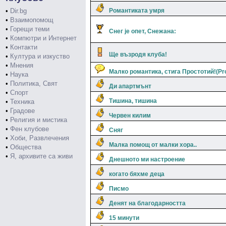
•
Dir.bg
Романтиката умря
•
Взаимопомощ
•
Горещи теми
Снег jе опет, Снежана:
•
Компютри и Интернет
•
Контакти
Ще възродя клуба!
•
Култура и изкуство
•
Мнения
Малко романтика, стига Простотий!(Pro
•
Наука
•
Политика, Свят
Ди апартмънт
•
Спорт
Тишина, тишина
•
Техника
•
Градове
Червен килим
•
Религия и мистика
•
Фен клубове
Сняг
•
Хоби, Развлечения
Малка помощ от малки хора..
•
Общества
•
Я, архивите са живи
Днешното ми настроение
когато бяхме деца
Писмо
Денят на благодарността
15 минути