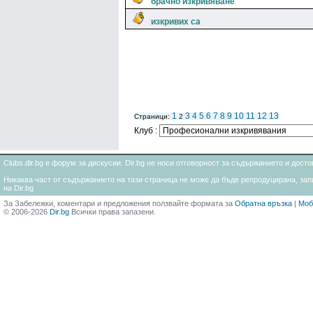
брачно изкривяване
изкривих са
1
3
4
5
6
7
8
9
10
11
12
13
Страници:
2
Клуб :
Clubs.dir.bg е форум за дискусии. Dir.bg не носи отговорност за съдържанието и дос
Никаква част от съдържанието на тази страница не може да бъде репродуцирана, запи
на Dir.bg
За Забележки, коментари и предложения ползвайте формата за
Обратна връзка
|
Моб
© 2006-2026
Dir.bg
Всички права запазени.