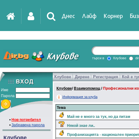
Днес
Лайф
Корнер
Биз
IT
DirTV
Impressio
търси в
Клубове
di
Клубове
Дирене
Регистрация
Кой е ту
Games
Клубове
/
Взаимопомощ
/
Професионални из
Име
Парола
Информация за клуба
Тема
Май не е много за тук, но да питам
•
Нов потребител
•
Забравена парола
Някой знае ли..
Профанизацията - национален приори
Клубове