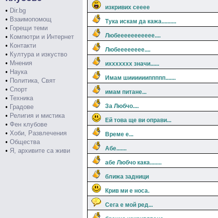
изкривих сееее
•
Dir.bg
•
Взаимопомощ
Тука искам да кажа..........
•
Горещи теми
Любеееееееееее....
•
Компютри и Интернет
•
Контакти
Любееееееее....
•
Култура и изкуство
•
Мнения
иххххххх значи......
•
Наука
Имам шииииииппппп.......
•
Политика, Свят
•
Спорт
имам питане...
•
Техника
За Любчо....
•
Градове
•
Религия и мистика
Ей това ще ви оправи...
•
Фен клубове
•
Хоби, Развлечения
Време е...
•
Общества
Абе.......
•
Я, архивите са живи
абе Любчо кака........
ближа задници
Крив ми е носа.
Сега е мой ред...