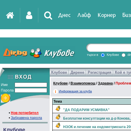
Днес
Лайф
Корнер
Биз
IT
DirTV
Impressio
търси в
Клубове
di
Клубове
Дирене
Регистрация
Кой е ту
Games
Клубове
/
Взаимопомощ
/
Здравна
/
Проблем
Име
Парола
Информация за клуба
Тема
"ДА ПОДАРИМ УСМИВКА"
•
Нов потребител
•
Забравена парола
Безплатни консултации на д-р Конова,
НЗОК и лечение на ендометриозата 200
Клубове