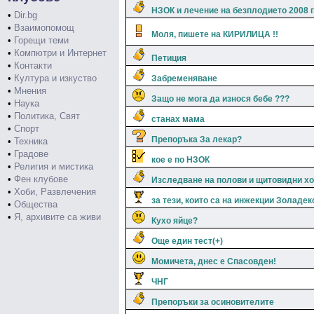
НЗОК и лечение на безплодието 2008 г
•
Dir.bg
•
Взаимопомощ
Моля, пишете на КИРИЛИЦА !!
•
Горещи теми
•
Компютри и Интернет
Петиция
•
Контакти
•
Култура и изкуство
Забременяване
•
Мнения
Защо не мога да износя бебе ???
•
Наука
•
Политика, Свят
станах мама
•
Спорт
Препоръка За лекар?
•
Техника
•
Градове
кое е по НЗОК
•
Религия и мистика
•
Фен клубове
Изследване на полови и щитовидни 
•
Хоби, Развлечения
за тези, които са на инжекции Золаде
•
Общества
•
Я, архивите са живи
Кухо яйце?
Още един тест(+)
Момичета, днес е Спасовден!
ЧНГ
Препоръки за осиновителите