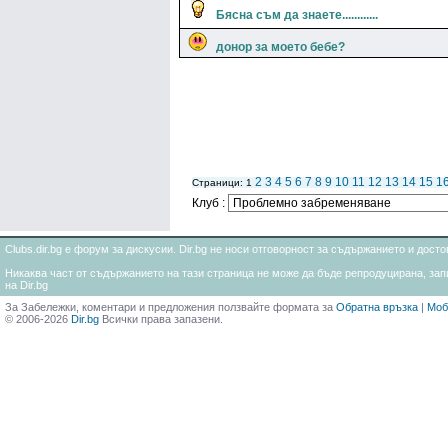
Бясна съм да знаете............
донор за моето бебе?
2
3
4
5
6
7
8
9
10
11
12
13
14
15
1
Страници: 1
Клуб :
Clubs.dir.bg е форум за дискусии. Dir.bg не носи отговорност за съдържанието и дос
Никаква част от съдържанието на тази страница не може да бъде репродуцирана, запи
на Dir.bg
За Забележки, коментари и предложения ползвайте формата за
Обратна връзка
|
Моб
© 2006-2026
Dir.bg
Всички права запазени.