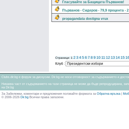
Гласувайте за Бащицата Първанов!
Първанов - Сидеров - 79,9 процента - 
propagandata dostigna vrux
2
3
4
5
6
7
8
9
10
11
12
13
14
15
1
Страници: 1
Клуб :
Clubs.dir.bg е форум за дискусии. Dir.bg не носи отговорност за съдържанието и дос
Никаква част от съдържанието на тази страница не може да бъде репродуцирана, запи
на Dir.bg
За Забележки, коментари и предложения ползвайте формата за
Обратна връзка
|
Моб
© 2006-2026
Dir.bg
Всички права запазени.