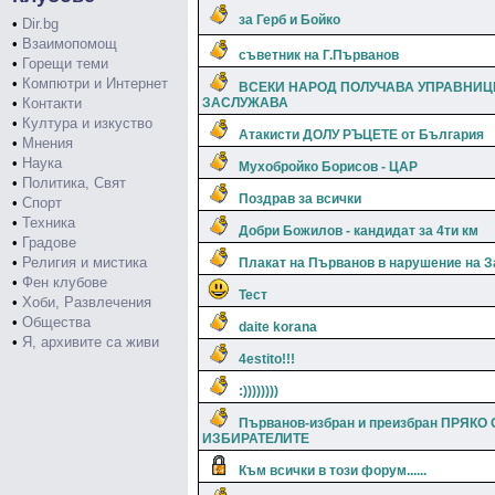
за Герб и Бойко
•
Dir.bg
•
Взаимопомощ
съветник на Г.Първанов
•
Горещи теми
•
Компютри и Интернет
ВСЕКИ НАРОД ПОЛУЧАВА УПРАВНИЦ
•
Контакти
ЗАСЛУЖАВА
•
Култура и изкуство
Атакисти ДОЛУ РЪЦЕТЕ от България
•
Мнения
•
Наука
Мухобройко Борисов - ЦАР
•
Политика, Свят
Поздрав за всички
•
Спорт
•
Техника
Добри Божилов - кандидат за 4ти км
•
Градове
•
Религия и мистика
Плакат на Първанов в нарушение на З
•
Фен клубове
Тест
•
Хоби, Развлечения
•
Общества
daite korana
•
Я, архивите са живи
4estito!!!
:))))))))
Първанов-избран и преизбран ПРЯКО 
ИЗБИРАТЕЛИТЕ
Към всички в този форум......