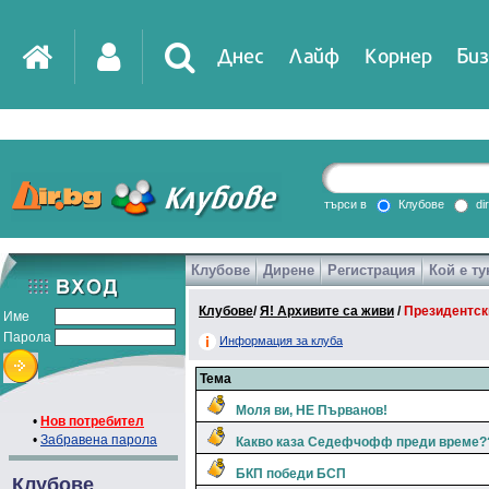
Днес
Лайф
Корнер
Биз
IT
DirTV
Impressio
търси в
Клубове
di
Клубове
Дирене
Регистрация
Кой е ту
Games
Клубове
/
Я! Архивите са живи
/
Президентск
Име
Парола
Информация за клуба
Тема
Моля ви, НЕ Първанов!
•
Нов потребител
•
Забравена парола
Какво каза Седефчофф преди време?
БКП победи БСП
Клубове