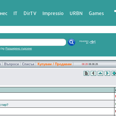
нес
IT
DirTV
Impressio
URBN
Games
ri.bg
Разширено търсене
к
Въпроси
Списък
Купувам / Продавам
08:28
08.08.26
стир?