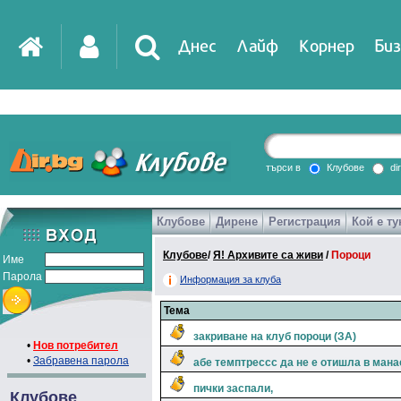
Днес
Лайф
Корнер
Биз
търси в
Клубове
di
Клубове
Дирене
Регистрация
Кой е ту
Клубове
/
Я! Архивите са живи
/
Пороци
Име
Парола
Информация за клуба
Тема
закриване на клуб пороци (ЗА)
•
Нов потребител
•
Забравена парола
абе темптрессс да не е отишла в мана
пички заспали,
Клубове