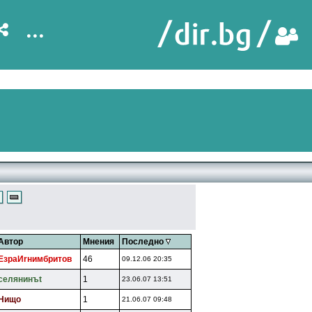
...
Автор
Мнения
Последно
EзpaИrнимбpитoв
46
09.12.06 20:35
ceлянинъt
1
23.06.07 13:51
Hищo
1
21.06.07 09:48