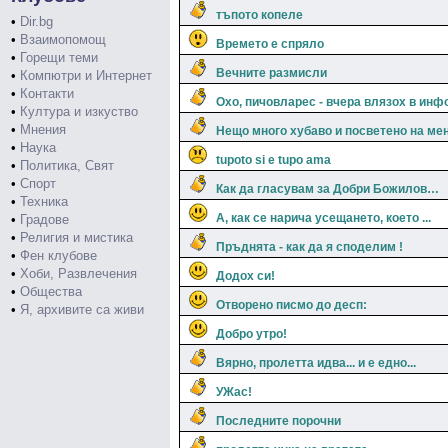
тъпото копеле
•
Dir.bg
•
Взаимопомощ
Времето е спряло
•
Горещи теми
Вечните размисли
•
Компютри и Интернет
•
Контакти
Охо, пичовларес - вчера влязох в инфо
•
Култура и изкуство
•
Мнения
Нещо много хубаво и посветено на ме
•
Наука
tupoto si e tupo ama
•
Политика, Свят
•
Спорт
Как да гласувам за Добри Божилов…
•
Техника
А, как се нарича усещането, което ...
•
Градове
•
Религия и мистика
Пръднята - как да я споделим !
•
Фен клубове
•
Хоби, Развлечения
Додох си!
•
Общества
Отворено писмо до десп:
•
Я, архивите са живи
Добро утро!
Вярно, пролетта идва... и е едно...
УЖас!
Последните порочни