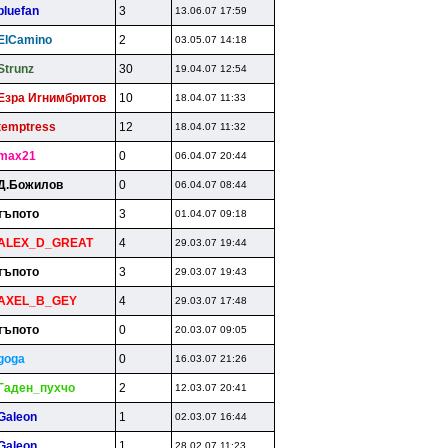
bluefan
3
13.06.07 17:59
ElCamino
2
03.05.07 14:18
Strunz
30
19.04.07 12:54
Eзpa Иrнимбpитoв
10
18.04.07 11:33
temptress
12
18.04.07 11:32
max21
0
06.04.07 20:44
Д.Бoжилoв
0
06.04.07 08:44
тъпoтo
3
01.04.07 09:18
ALEX_D_GREAT
4
29.03.07 19:44
тъпoтo
3
29.03.07 19:43
AXEL_B_GEY
4
29.03.07 17:48
тъпoтo
0
20.03.07 09:05
goga
0
16.03.07 21:26
Гaдeн_пyxчo
2
12.03.07 20:41
Galeon
1
02.03.07 16:44
Galeon
1
28.02.07 11:23