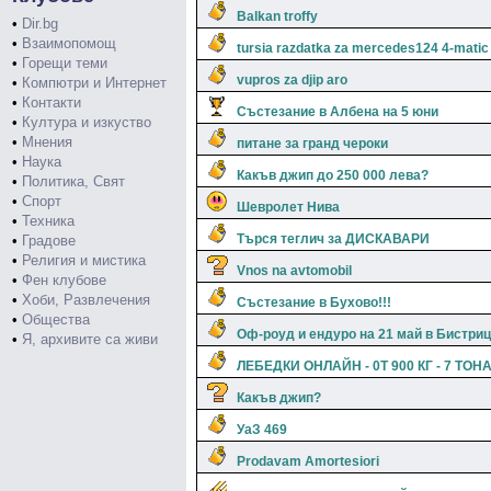
Balkan troffy
•
Dir.bg
•
Взаимопомощ
tursia razdatka za mercedes124 4-matic
•
Горещи теми
vupros za djip aro
•
Компютри и Интернет
•
Контакти
Състезание в Албена на 5 юни
•
Култура и изкуство
•
Мнения
питане за гранд чероки
•
Наука
Какъв джип до 250 000 лева?
•
Политика, Свят
•
Спорт
Шевролет Нива
•
Техника
Търся теглич за ДИСКАВАРИ
•
Градове
•
Религия и мистика
Vnos na avtomobil
•
Фен клубове
•
Хоби, Развлечения
Състезание в Бухово!!!
•
Общества
Оф-роуд и ендуро на 21 май в Бистриц
•
Я, архивите са живи
ЛЕБЕДКИ ОНЛАЙН - 0Т 900 КГ - 7 ТОН
Какъв джип?
УаЗ 469
Prodavam Amortesiori