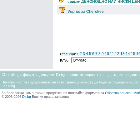
свирки ДЕНОНОЩНО НАЙ НИСКИ ЦЕ
Vupros za Cherokee
2
3
4
5
6
7
8
9
10
11
12
13
14
15
1
Страници: 1
Клуб :
Clubs.dir.bg е форум за дискусии. Dir.bg не носи отговорност за съдържанието и дос
Никаква част от съдържанието на тази страница не може да бъде репродуцирана, запи
на Dir.bg
За Забележки, коментари и предложения ползвайте формата за
Обратна връзка
|
Моб
© 2006-2026
Dir.bg
Всички права запазени.