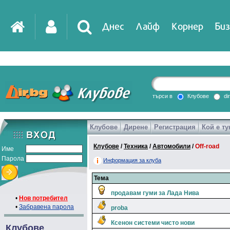
Днес
Лайф
Корнер
Биз
IT
DirTV
Impressio
търси в
Клубове
di
Клубове
Дирене
Регистрация
Кой е ту
Games
Клубове
/
Техника
/
Автомобили
/
Off-road
Име
Парола
Информация за клуба
Тема
продавам гуми за Лада Нива
•
Нов потребител
•
Забравена парола
proba
Ксенон системи чисто нови
Клубове