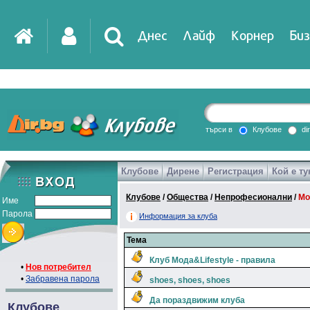
Днес
Лайф
Корнер
Биз
IT
DirTV
Impressio
търси в
Клубове
di
Клубове
Дирене
Регистрация
Кой е ту
Games
Клубове
/
Общества
/
Непрофесионални
/
Мо
Име
Парола
Информация за клуба
Тема
Клуб Мода&Lifеstyle - правила
•
Нов потребител
•
Забравена парола
shoes, shoes, shoes
Да пораздвижим клуба
Клубове