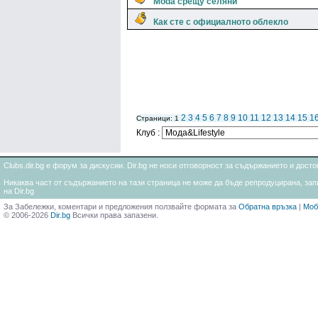
Moda срещу селяни
Как сте с официалното облекло
2
3
4
5
6
7
8
9
10
11
12
13
14
15
1
Страници: 1
Клуб :
Clubs.dir.bg е форум за дискусии. Dir.bg не носи отговорност за съдържанието и дос
Никаква част от съдържанието на тази страница не може да бъде репродуцирана, запи
на Dir.bg
За Забележки, коментари и предложения ползвайте формата за
Обратна връзка
|
Моб
© 2006-2026
Dir.bg
Всички права запазени.