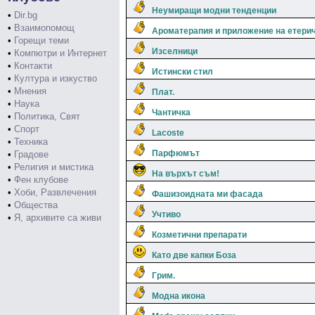
Неумиращи модни тенденции
•
Dir.bg
•
Взаимопомощ
Ароматерапия и приложение на етери
•
Горещи теми
Изселници
•
Компютри и Интернет
•
Контакти
Истински стил
•
Култура и изкуство
•
Мнения
Плат.
•
Наука
Чантичка
•
Политика, Свят
•
Спорт
Lacoste
•
Техника
Парфюмът
•
Градове
•
Религия и мистика
На върхът съм!
•
Фен клубове
•
Хоби, Развлечения
Фашизоидната ми фасада
•
Общества
Учтиво
•
Я, архивите са живи
Козметични препарати
Като две капки Боза
Грим.
Модна икона