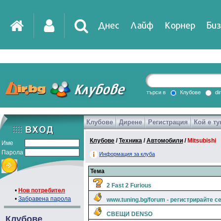
Днес
Лайф
Корнер
Биз
IT
DirTV
Impressio
търси в
Клубове
di
Клубове
Дирене
Регистрация
Кой е ту
Games
Клубове
/
Техника
/
Автомобили
/
Mitsubishi
Име
Парола
Информация за клуба
Тема
2 Fast 2 Furious
•
Нов потребител
•
Забравена парола
www.tuning.bg/forum - регистрирайте се
СВЕЩИ DENSO
Клубове