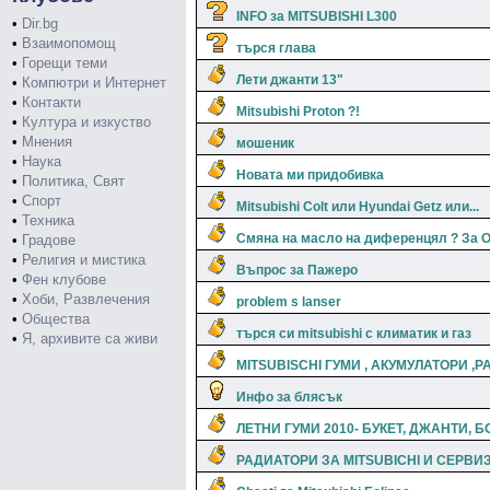
INFO за MITSUBISHI L300
•
Dir.bg
•
Взаимопомощ
търся глава
•
Горещи теми
Лети джанти 13"
•
Компютри и Интернет
•
Контакти
Mitsubishi Proton ?!
•
Култура и изкуство
•
Мнения
мошеник
•
Наука
Новата ми придобивка
•
Политика, Свят
•
Спорт
Mitsubishi Colt или Hyundai Getz или...
•
Техника
Смяна на масло на диференцял ? За 
•
Градове
•
Религия и мистика
Въпрос за Пажеро
•
Фен клубове
•
Хоби, Развлечения
problem s lanser
•
Общества
търся си mitsubishi с климатик и газ
•
Я, архивите са живи
MITSUBISCHI ГУМИ , АКУМУЛАТОРИ ,
Инфо за блясък
ЛЕТНИ ГУМИ 2010- БУКЕТ, ДЖАНТИ, Б
РАДИАТОРИ ЗА MITSUBICHI И СЕРВИ