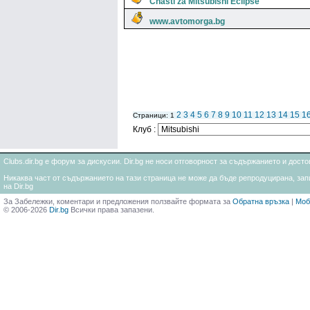
Chasti za Mitsubishi Eclipse
www.avtomorga.bg
2
3
4
5
6
7
8
9
10
11
12
13
14
15
1
Страници: 1
Клуб :
Clubs.dir.bg е форум за дискусии. Dir.bg не носи отговорност за съдържанието и дос
Никаква част от съдържанието на тази страница не може да бъде репродуцирана, запи
на Dir.bg
За Забележки, коментари и предложения ползвайте формата за
Обратна връзка
|
Моб
© 2006-2026
Dir.bg
Всички права запазени.