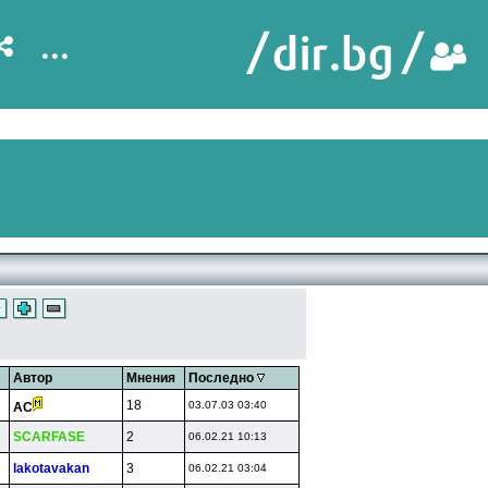
...
Автор
Мнения
Последно
18
03.07.03 03:40
AC
SCARFASE
2
06.02.21 10:13
lakotavakan
3
06.02.21 03:04