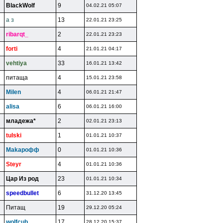
BlackWolf
9
04.02.21 05:07
a з
13
22.01.21 23:25
ribarqt_
2
22.01.21 23:23
forti
4
21.01.21 04:17
vehtiya
33
16.01.21 13:42
питaщa
4
15.01.21 23:58
Milen
4
06.01.21 21:47
alisa
6
06.01.21 16:00
млaдeжa*
2
02.01.21 23:13
tulski
1
01.01.21 10:37
Makapoфф
0
01.01.21 10:36
Steyr
4
01.01.21 10:36
Цар Из род
23
01.01.21 10:34
speedbullet
6
31.12.20 13:45
Питaщ
19
29.12.20 05:24
wolfcub
17
28.12.20 15:37