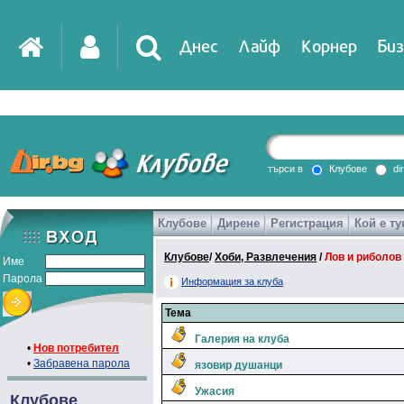
Днес
Лайф
Корнер
Биз
търси в
Клубове
di
Клубове
Дирене
Регистрация
Кой е ту
Клубове
/
Хоби, Развлечения
/
Лов и риболов
Име
Парола
Информация за клуба
Тема
Галерия на клуба
•
Нов потребител
•
Забравена парола
язовир душанци
Ужасия
Клубове