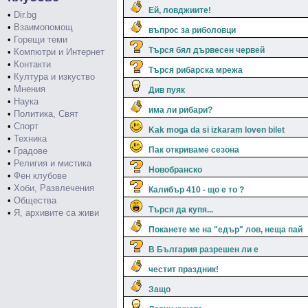
Ей, ловджиите!
•
Dir.bg
•
Взаимопомощ
въпрос за риболовци
•
Горещи теми
Търся бял дървесен червей
•
Компютри и Интернет
•
Контакти
Търся рибарска мрежа
•
Култура и изкуство
•
Мнения
Див пуяк
•
Наука
има ли рибари?
•
Политика, Свят
•
Спорт
Kak moga da si izkaram loven bilet
•
Техника
Пак откриваме сезона
•
Градове
•
Религия и мистика
Новобранско
•
Фен клубове
•
Хоби, Развлечения
Калибър 410 - що е то ?
•
Общества
Търся да купя...
•
Я, архивите са живи
Поканете ме на "едър" лов, неща пай
В България разрешен ли е
честит праздник!
Защо