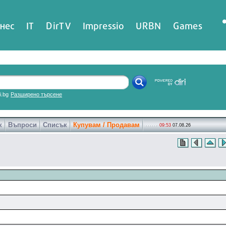
нес
IT
DirTV
Impressio
URBN
Games
ri.bg
Разширено търсене
к
Въпроси
Списък
Купувам / Продавам
09:53
07.08.26