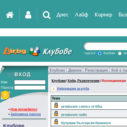
Днес
Лайф
Корнер
Биз
IT
DirTV
Impressio
търси в
Клубове
di
Клубове
Дирене
Регистрация
Кой е ту
Games
Клубове
/
Хоби, Развлечения
/
Колекционери
Име
Парола
Информация за клуба
Тема
prodavam comics ot 60ta
•
Нов потребител
•
Забравена парола
prodavam radio
Купувам български банкноти
Клубове