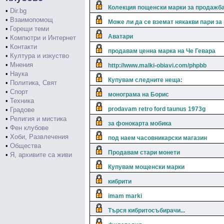
Колекция пощенски марки за продажб
•
Dir.bg
•
Взаимопомощ
Може ли да се вземат някакви пари за
•
Горещи теми
Аватари
•
Компютри и Интернет
•
Контакти
продавам ценна марка на Че Гевара
•
Култура и изкуство
•
Мнения
http://www.malki-obiavi.com/phpbb
•
Наука
Купувам следните неща:
•
Политика, Свят
•
Спорт
монограма на Борис
•
Техника
prodavam retro ford taunus 1973g
•
Градове
•
Религия и мистика
за фонокарта мобика
•
Фен клубове
•
Хоби, Развлечения
под наем часовникарски магазин
•
Общества
Продавам стари монети
•
Я, архивите са живи
Купувам мощенски марки
кибрити
imam marki
Търся кибритосъбирачи...