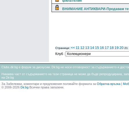
филателия
ВНИМАНИЕ АНТИКВАРИ-Продавам тези
<<
11
12
13
14
15
16
17
18
19
20
Страници:
21
Клуб :
Clubs.dir.bg е форум за дискусии. Dir.bg не носи отговорност за съдържанието и дос
Никаква част от съдържанието на тази страница не може да бъде репродуцирана, запи
на Dir.bg
За Забележки, коментари и предложения ползвайте формата за
Обратна връзка
|
Моб
© 2006-2026
Dir.bg
Всички права запазени.