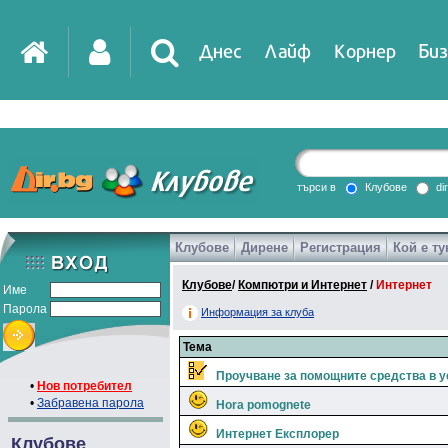
Днес
Лайф
Корнер
Биз
IT
DirTV
Impressio
търси в
Клубове
di
Клубове
Дирене
Регистрация
Кой е ту
Games
Клубове
/
Компютри и Интернет
/
Интернет
Име
Парола
Информация за клуба
Тема
Проучване за помощните средства в 
•
Нов потребител
•
Забравена парола
Hora pomognete
Интернет Експлорер
Клубове