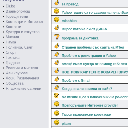
за превод
•
Dir.bg
•
Взаимопомощ
Yahoo_вците са го ударии на печалба
•
Горещи теми
misshion
•
Компютри и Интернет
•
Контакти
Вирос като че ли от ДИР-А
•
Култура и изкуство
•
Мнения
програма за диктовка
•
Наука
•
Политика, Свят
Странен проблем със сайта на МТел
•
Спорт
Проблем с регистрация в Yahoo
•
Техника
•
Градове
омощ! имам нужда от помощ; кабелен и
•
Религия и мистика
НОВ, ИЗКЛЮЧИТЕЛНО КОВАРЕН ВИР
•
Фен клубове
•
Хоби, Развлечения
Проблем с Gmail
•
Общества
•
Я, архивите са живи
Как да сваля снимки от сайт?
Ne mislite li, ce s latinski bukvi e po-dob
Препоръчайте Интернет provider
Търся правописни коректори
pitam