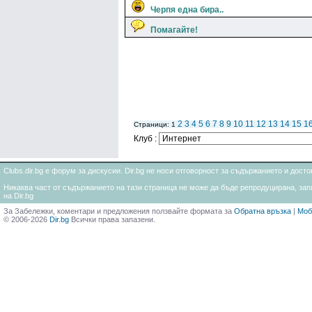
Черпя една бира..
Помагайте!
2
3
4
5
6
7
8
9
10
11
12
13
14
15
1
Страници: 1
Клуб :
Clubs.dir.bg е форум за дискусии. Dir.bg не носи отговорност за съдържанието и дос
Никаква част от съдържанието на тази страница не може да бъде репродуцирана, запи
на Dir.bg
За Забележки, коментари и предложения ползвайте формата за
Обратна връзка
|
Моб
© 2006-2026
Dir.bg
Всички права запазени.