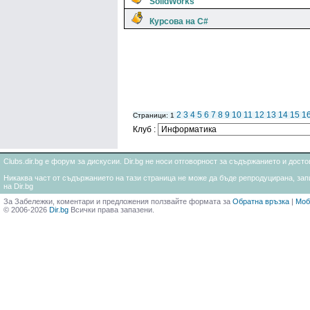
SolidWorks
Курсова на C#
2
3
4
5
6
7
8
9
10
11
12
13
14
15
1
Страници: 1
Клуб :
Clubs.dir.bg е форум за дискусии. Dir.bg не носи отговорност за съдържанието и дос
Никаква част от съдържанието на тази страница не може да бъде репродуцирана, запи
на Dir.bg
За Забележки, коментари и предложения ползвайте формата за
Обратна връзка
|
Моб
© 2006-2026
Dir.bg
Всички права запазени.