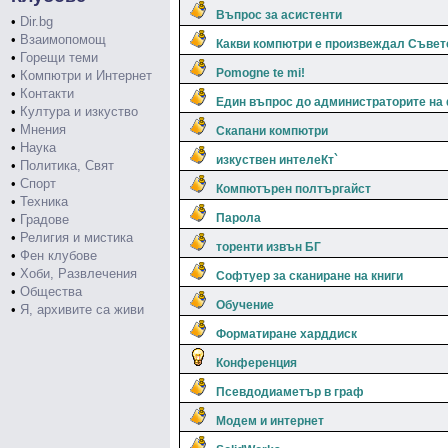
Въпрос за асистенти
•
Dir.bg
•
Взаимопомощ
Какви компютри е произвеждал Съвет
•
Горещи теми
Pomogne te mi!
•
Компютри и Интернет
•
Контакти
Един въпрос до администраторите на d
•
Култура и изкуство
•
Мнения
Скапани компютри
•
Наука
изкуствен интелеКт`
•
Политика, Свят
•
Спорт
Компютърен полтъргайст
•
Техника
Парола
•
Градове
•
Религия и мистика
торенти извън БГ
•
Фен клубове
•
Хоби, Развлечения
Софтуер за сканиране на книги
•
Общества
Обучение
•
Я, архивите са живи
Форматиране харддиск
Конференция
Псевдодиаметър в граф
Модем и интернет