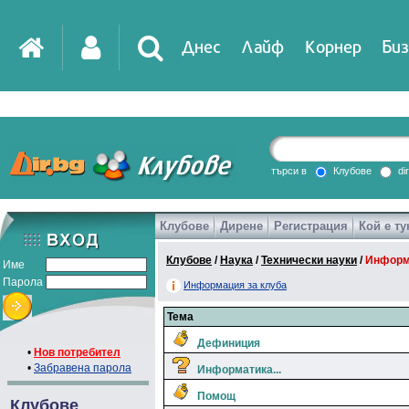
Днес
Лайф
Корнер
Биз
IT
DirTV
Impressio
търси в
Клубове
di
Клубове
Дирене
Регистрация
Кой е ту
Games
Клубове
/
Наука
/
Технически науки
/
Информ
Име
Парола
Информация за клуба
Тема
Дефиниция
•
Нов потребител
•
Забравена парола
Информатика...
Помощ
Клубове