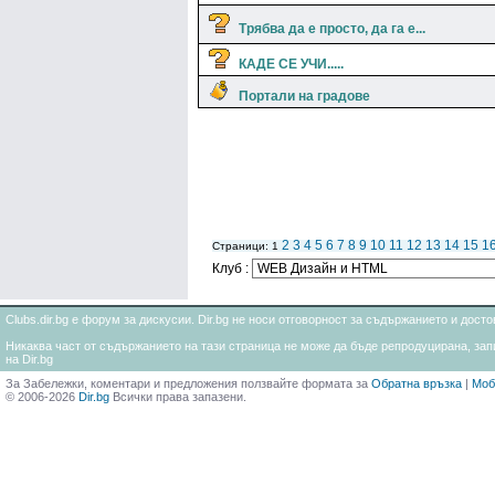
Трябва да е просто, да га е...
КАДЕ СЕ УЧИ.....
Портали на градове
2
3
4
5
6
7
8
9
10
11
12
13
14
15
1
Страници: 1
Клуб :
Clubs.dir.bg е форум за дискусии. Dir.bg не носи отговорност за съдържанието и дос
Никаква част от съдържанието на тази страница не може да бъде репродуцирана, запи
на Dir.bg
За Забележки, коментари и предложения ползвайте формата за
Обратна връзка
|
Моб
© 2006-2026
Dir.bg
Всички права запазени.