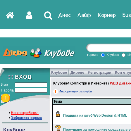
Днес
Лайф
Корнер
Биз
IT
DirTV
Impressio
търси в
Клубове
di
Клубове
Дирене
Регистрация
Кой е ту
Games
Клубове
/
Компютри и Интернет
/
WEB Дизайн
Име
Парола
Информация за клуба
Тема
•
Нов потребител
Правила на клуб Web Design & HTML
•
Забравена парола
Клубове
Проучване за помощните средства в 