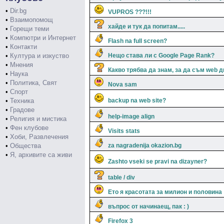
•
Dir.bg
VUPROS ???!!!
•
Взаимопомощ
хайде и тук да попитам.....
•
Горещи теми
•
Компютри и Интернет
Flash na full screen?
•
Контакти
•
Култура и изкуство
Нещо става ли с Google Page Rank?
•
Мнения
Какво трябва да знам, за да съм web 
•
Наука
•
Политика, Свят
Nova sam
•
Спорт
•
Техника
backup na web site?
•
Градове
help-image align
•
Религия и мистика
•
Фен клубове
Visits stats
•
Хоби, Развлечения
•
Общества
za nagradenija okazion.bg
•
Я, архивите са живи
Zashto vseki se pravi na dizayner?
table / div
Ето я красотата за милион и половина
въпрос от начинаещ, пак : )
Firefox 3