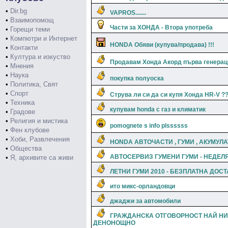
•
Dir.bg
VAPROS.......
•
Взаимопомощ
Части за ХОНДА - Втора употреба
•
Горещи теми
•
Компютри и Интернет
HONDA Обяви (купува/продава) !!!
•
Контакти
•
Култура и изкуство
Продавам Хонда Акорд първа генерац
•
Мнения
•
Наука
покупка полуоска
•
Политика, Свят
•
Спорт
Струва ли си да си купя Хонда HR-V ?
•
Техника
купувам honda с газ и климатик
•
Градове
•
Религия и мистика
pomognete s info plssssss
•
Фен клубове
•
Хоби, Развлечения
HONDA АВТОЧАСТИ , ГУМИ , АКУМУЛА
•
Общества
АВТОСЕРВИЗ ГУМЕНИ ГУМИ - НЕДЕЛ
•
Я, архивите са живи
ЛЕТНИ ГУМИ 2010 - БЕЗПЛАТНА ДОС
ито микс-орландовци
джаджи за автомобили
ГРАЖДАНСКА ОТГОВОРНОСТ НАЙ НИ
ДЕНОНОЩНО