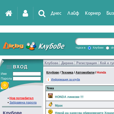
Днес
Лайф
Корнер
Биз
IT
DirTV
Impressio
търси в
Клубове
di
Клубове
Дирене
Регистрация
Кой е ту
Games
Клубове
/
Техника
/
Автомобили
/
Honda
Име
Парола
Информация за клуба
Тема
HONDA линкове !!!
•
Нов потребител
•
Забравена парола
Мрак
Клубове
Някой да харесва обикновените Хонди