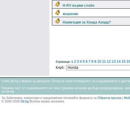
H-RV върви слабо
мошеник
Навигация за Хонда Акорд?
2
3
4
5
6
7
8
9
10
11
12
13
14
15
1
Страници: 1
Клуб :
Clubs.dir.bg е форум за дискусии. Dir.bg не носи отговорност за съдържанието и дос
Никаква част от съдържанието на тази страница не може да бъде репродуцирана, запи
на Dir.bg
За Забележки, коментари и предложения ползвайте формата за
Обратна връзка
|
Моб
© 2006-2026
Dir.bg
Всички права запазени.