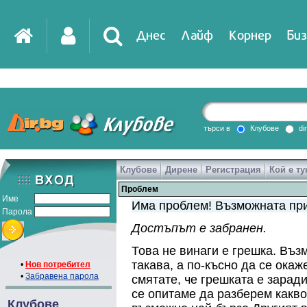
Днес
Лайф
Корнер
Биз
IT
DirTV
Impressio
търси в
Клубове
di
Клубове
Дирене
Регистрация
Кой е ту
Games
Проблем
Име
Има проблем! Възможната при
Парола
Достъпът е забранен.
Това не винаги е грешка. Въз
такава, а по-късно да се ока
•
Нов потребител
•
Забравена парола
смятате, че грешката е зарад
се опитаме да разберем какво
Клубове