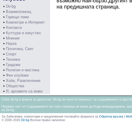
възможно най-бързо.Другият в
на предишната страница.
•
Dir.bg
•
Взаимопомощ
•
Горещи теми
•
Компютри и Интернет
•
Контакти
•
Култура и изкуство
•
Мнения
•
Наука
•
Политика, Свят
•
Спорт
•
Техника
•
Градове
•
Религия и мистика
•
Фен клубове
•
Хоби, Развлечения
•
Общества
•
Я, архивите са живи
Clubs.dir.bg е форум за дискусии. Dir.bg не носи отговорност за съдържанието и дос
Никаква част от съдържанието на тази страница не може да бъде репродуцирана, запи
на Dir.bg
За Забележки, коментари и предложения ползвайте формата за
Обратна връзка
|
Моб
© 2006-2026
Dir.bg
Всички права запазени.