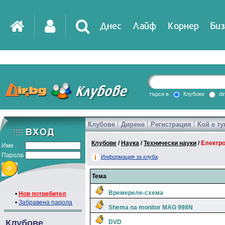
Днес
Лайф
Корнер
Биз
IT
DirTV
Impressio
търси в
Клубове
di
Клубове
Дирене
Регистрация
Кой е ту
Games
Клубове
/
Наука
/
Технически науки
/
Електр
Име
Парола
Информация за клуба
Тема
Времереле-схема
•
Нов потребител
•
Забравена парола
Shema na monitor MAG 998N
Клубове
DVD