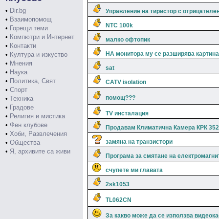
•
Dir.bg
Управление на тиристор с отрицателе
•
Взаимопомощ
NTC 100k
•
Горещи теми
•
Компютри и Интернет
малко офтопик
•
Контакти
НА монитора му се разширява картина
•
Култура и изкуство
•
Мнения
sat
•
Наука
•
Политика, Свят
CATV isolation
•
Спорт
помощ???
•
Техника
•
Градове
TV инсталация
•
Религия и мистика
•
Фен клубове
Продавам Климатична Камера КРК 352
•
Хоби, Развлечения
замяна на транзистори
•
Общества
•
Я, архивите са живи
Програма за смятане на електромагни
счупете ми главата
2sk1053
TL062CN
За какво може да се използва видеок