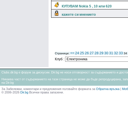
КУПУВАМ Nokia 5 , 10 или 620
кажете си мнението
<<
24
25
26
27
28
29
30
31
32
33
Страници:
34
Клуб :
Clubs.dir.bg е форум за дискусии. Dir.bg не носи отговорност за съдържанието и дос
Никаква част от съдържанието на тази страница не може да бъде репродуцирана, запи
на Dir.bg
За Забележки, коментари и предложения ползвайте формата за
Обратна връзка
|
Моб
© 2006-2026
Dir.bg
Всички права запазени.