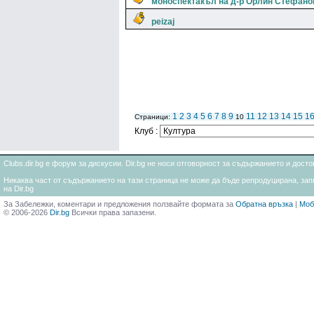
моноспектакъл на д-р Орлин Стефан
peizaj
1
2
3
4
5
6
7
8
9
11
12
13
14
15
1
Страници:
10
Клуб :
Clubs.dir.bg е форум за дискусии. Dir.bg не носи отговорност за съдържанието и дос
Никаква част от съдържанието на тази страница не може да бъде репродуцирана, запи
на Dir.bg
За Забележки, коментари и предложения ползвайте формата за
Обратна връзка
|
Моб
© 2006-2026
Dir.bg
Всички права запазени.