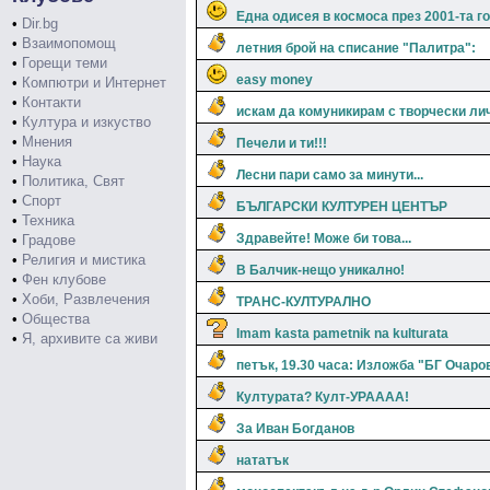
Една одисея в космоса през 2001-та г
•
Dir.bg
•
Взаимопомощ
летния брой на списание "Палитра":
•
Горещи теми
easy money
•
Компютри и Интернет
•
Контакти
искам да комуникирам с творчески ли
•
Култура и изкуство
•
Мнения
Печели и ти!!!
•
Наука
Лесни пари само за минути...
•
Политика, Свят
•
Спорт
БЪЛГАРСКИ КУЛТУРЕН ЦЕНТЪР
•
Техника
Здравейте! Може би това...
•
Градове
•
Религия и мистика
В Балчик-нещо уникално!
•
Фен клубове
•
Хоби, Развлечения
ТРАНС-КУЛТУРАЛНО
•
Общества
Imam kasta pametnik na kulturata
•
Я, архивите са живи
петък, 19.30 часа: Изложба "БГ Очаро
Културата? Култ-УРАААА!
За Иван Богданов
нататък