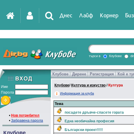
Днес
Лайф
Корнер
Биз
IT
DirTV
Impressio
търси в
Клубове
di
Клубове
Дирене
Регистрация
Кой е ту
Games
Клубове
/
Култура и изкуство
/
Култура
Име
Парола
Информация за клуба
Тема
посадете дръвче-спасете гората
•
Нов потребител
•
Забравена парола
Една необичайна професия
Български проект!!!!!
Клубове