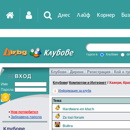
Днес
Лайф
Корнер
Биз
IT
DirTV
Impressio
търси в
Клубове
di
Клубове
Дирене
Регистрация
Кой е ту
Games
Клубове
/
Компютри и Интернет
/
Хакери, Крак
Име
Парола
Информация за клуба
Тема
Hardware-en kluch
•
Нов потребител
•
Забравена парола
Za tozi forum
Bultra
Клубове