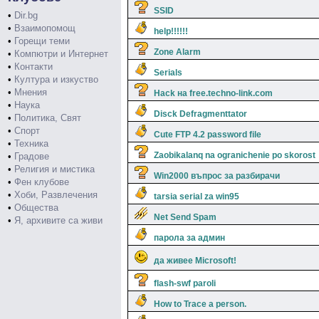
SSID
•
Dir.bg
•
Взаимопомощ
help!!!!!!
•
Горещи теми
Zone Alarm
•
Компютри и Интернет
•
Контакти
Serials
•
Култура и изкуство
•
Мнения
Hack на free.techno-link.com
•
Наука
Disck Defragmenttator
•
Политика, Свят
•
Спорт
Cute FTP 4.2 password file
•
Техника
Zaobikalanq na ogranichenie po skorost
•
Градове
•
Религия и мистика
Win2000 въпрос за разбирачи
•
Фен клубове
•
Хоби, Развлечения
tarsia serial za win95
•
Общества
Net Send Spam
•
Я, архивите са живи
парола за админ
да живее Microsoft!
flash-swf paroli
How to Trace a person.