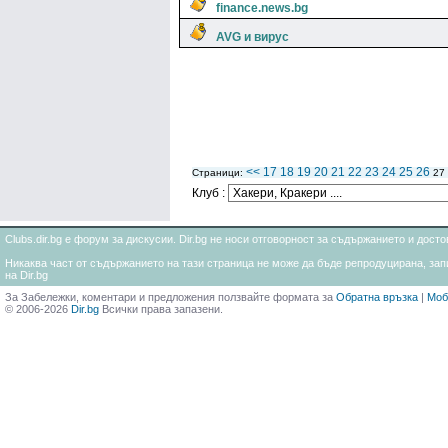
finance.news.bg
AVG и вирус
<<
17
18
19
20
21
22
23
24
25
26
Страници:
27
Клуб :
Clubs.dir.bg е форум за дискусии. Dir.bg не носи отговорност за съдържанието и дос
Никаква част от съдържанието на тази страница не може да бъде репродуцирана, запи
на Dir.bg
За Забележки, коментари и предложения ползвайте формата за
Обратна връзка
|
Моб
© 2006-2026
Dir.bg
Всички права запазени.