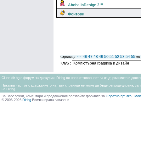
Abobe InDesign 2!!!
Фонтове
<<
46
47
48
49
50
51
52
53
54
55
Страници:
56
Клуб :
Clubs.dir.bg е форум за дискусии. Dir.bg не носи отговорност за съдържанието и дос
Никаква част от съдържанието на тази страница не може да бъде репродуцирана, запи
на Dir.bg
За Забележки, коментари и предложения ползвайте формата за
Обратна връзка
|
Моб
© 2006-2026
Dir.bg
Всички права запазени.