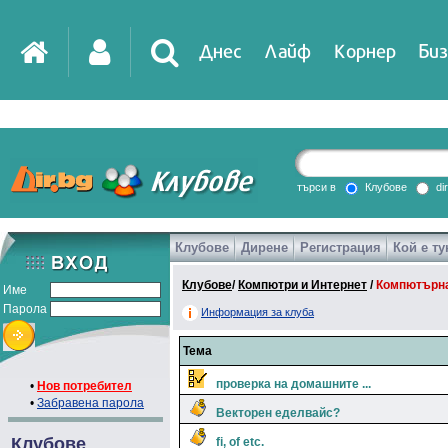
Днес
Лайф
Корнер
Биз
IT
DirTV
Impressio
търси в
Клубове
di
Клубове
Дирене
Регистрация
Кой е ту
Games
Клубове
/
Компютри и Интернет
/
Компютърна
Име
Парола
Информация за клуба
Тема
проверка на домашните ...
•
Нов потребител
•
Забравена парола
Векторен еделвайс?
Клубове
fi, of etc.