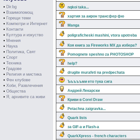
•
Dir.bg
nqkoi taka...
•
Взаимопомощ
хартия за аирон трансфер фю
•
Горещи теми
•
Компютри и Интернет
Manga
•
Контакти
•
Култура и изкуство
poligraficheski mashini, vtora upotreba
•
Мнения
Коя книга за Fireworks MX да избера?
•
Наука
•
Политика, Свят
Pomognete speshno za PHOTOSHOP
•
Спорт
•
Техника
help?
•
Градове
drugite murafeti na predpechata
•
Религия и мистика
•
Фен клубове
Ъъъъъми ето тука сига
•
Хоби, Развлечения
Андрей Лекарски
•
Общества
•
Я, архивите са живи
Криви в Corel Draw
Petachna zaigravka...
Quark lists
за GIF-а и Flash-a
QuarkXpress - french characters