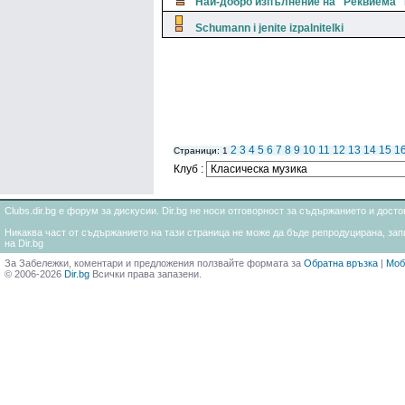
Най-добро изпълнение на "Реквиема"
Schumann i jenite izpalnitelki
2
3
4
5
6
7
8
9
10
11
12
13
14
15
1
Страници: 1
Клуб :
Clubs.dir.bg е форум за дискусии. Dir.bg не носи отговорност за съдържанието и дос
Никаква част от съдържанието на тази страница не може да бъде репродуцирана, запи
на Dir.bg
За Забележки, коментари и предложения ползвайте формата за
Обратна връзка
|
Моб
© 2006-2026
Dir.bg
Всички права запазени.