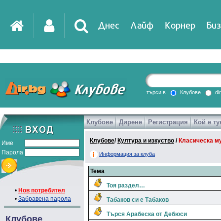
Днес
Лайф
Корнер
Биз
IT
DirTV
Impressio
търси в
Клубове
di
Клубове
Дирене
Регистрация
Кой е ту
Games
Клубове
/
Култура и изкуство
/
Класическа м
Име
Парола
Информация за клуба
Тема
Тоя раздел…
•
Нов потребител
•
Забравена парола
Табаков си е Табаков
Търся Арабеска от Дебюси
Клубове