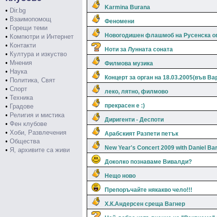
Karmina Burana
•
Dir.bg
•
Взаимопомощ
Феномени
•
Горещи теми
Новогодишен флашмоб на Русенска о
•
Компютри и Интернет
•
Контакти
Ноти за Лунната соната
•
Култура и изкуство
•
Мнения
Филмова музика
•
Наука
Концерт за орган на 18.03.2005(във Ва
•
Политика, Свят
•
Спорт
леко, лятно, филмово
•
Техника
прекрасен е :)
•
Градове
•
Религия и мистика
Диригенти - Деспоти
•
Фен клубове
•
Хоби, Развлечения
Арабският Разпети петък
•
Общества
New Year's Concert 2009 with Daniel Ba
•
Я, архивите са живи
Доколко познаваме Вивалди?
Нещо ново
Препоръчайте някакво чело!!!
Х.К.Андерсен среща Вагнер