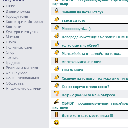
ОБЯВИ: продавам/купувам; търся/по
партньор
•
Dir.bg
•
Взаимопомощ
Започни да четеш от тук!
•
Горещи теми
търся си коте
•
Компютри и Интернет
•
Контакти
Мрррооооул!... : )
•
Култура и изкуство
•
Мнения
Новородено котенце със запек. ПОМО
•
Наука
колко сме в чужбина?
•
Политика, Свят
•
Спорт
Малко бебета от семейство котки...
•
Техника
Малко снимки на Елиза
•
Градове
•
Религия и мистика
suhata hrana
•
Фен клубове
•
Хоби, Развлечения
Хранене на котките - толкова ли е тру
•
Общества
Как се нарича млада котка?
•
Я, архивите са живи
Help - 2 (важни за мен) въпроса
ОБЯВИ: продавам/купувам; търся/по
партньор
Друго коте като моето няма !!!
....