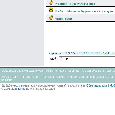
Историята на МОЕТО коте
Бебето Мишо от Бургас си търси дом
черно коте
2
3
4
5
6
7
8
9
10
11
12
13
14
15
1
Страници: 1
Клуб :
Clubs.dir.bg е форум за дискусии. Dir.bg не носи отговорност за съдържанието и дос
Никаква част от съдържанието на тази страница не може да бъде репродуцирана, запи
на Dir.bg
За Забележки, коментари и предложения ползвайте формата за
Обратна връзка
|
Моб
© 2006-2026
Dir.bg
Всички права запазени.