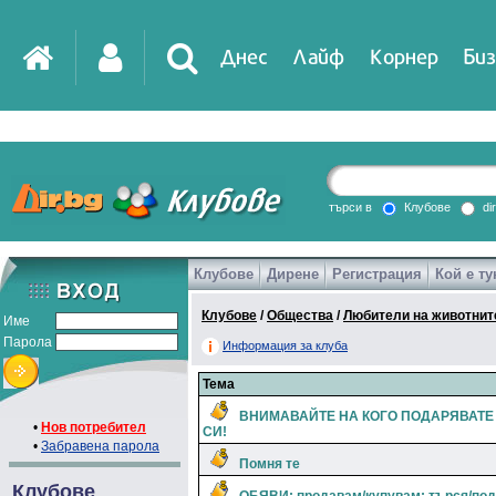
Днес
Лайф
Корнер
Биз
IT
DirTV
Impressio
търси в
Клубове
di
Клубове
Дирене
Регистрация
Кой е ту
Games
Клубове
/
Общества
/
Любители на животнит
Име
Парола
Информация за клуба
Тема
ВНИМАВАЙТЕ НА КОГО ПОДАРЯВАТЕ
•
Нов потребител
СИ!
•
Забравена парола
Помня те
Клубове