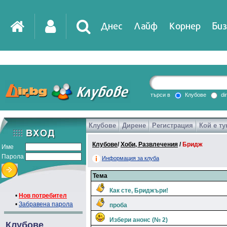
Днес
Лайф
Корнер
Биз
IT
DirTV
Impressio
търси в
Клубове
di
Клубове
Дирене
Регистрация
Кой е ту
Games
Клубове
/
Хоби, Развлечения
/
Бридж
Име
Парола
Информация за клуба
Тема
Как сте, Бриджъри!
•
Нов потребител
•
Забравена парола
проба
Избери анонс (№ 2)
Клубове