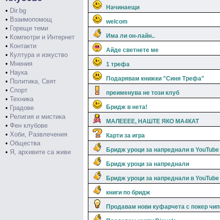
Начинаещи
•
Dir.bg
•
Взаимопомощ
welcom
•
Горещи теми
Има ли он-лайн..
•
Компютри и Интернет
•
Контакти
Айде светнете ме
•
Култура и изкуство
•
Мнения
1 трефа
•
Наука
Подарявам книжки "Синя Трефа"
•
Политика, Свят
•
Спорт
преименува не този клуб
•
Техника
Бридж в нета!
•
Градове
•
Религия и мистика
МАЛЕЕЕЕ, НАШТЕ ЯКО МА4КАТ
•
Фен клубове
•
Хоби, Развлечения
Карти за игра
•
Общества
Бридж уроци за напреднали в YouTube
•
Я, архивите са живи
Бридж уроци за напреднали
Бридж уроци за напреднали в YouTube
книги по бридж
Продавам нови куфарчета с покер чи