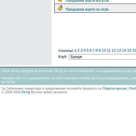
Продавам карти Bicycle
Продавам карти за игра
2
3
4
5
6
7
8
9
10
11
12
13
14
15
1
Страници: 1
Клуб :
Clubs.dir.bg е форум за дискусии. Dir.bg не носи отговорност за съдържанието и дос
Никаква част от съдържанието на тази страница не може да бъде репродуцирана, запи
на Dir.bg
За Забележки, коментари и предложения ползвайте формата за
Обратна връзка
|
Моб
© 2006-2026
Dir.bg
Всички права запазени.