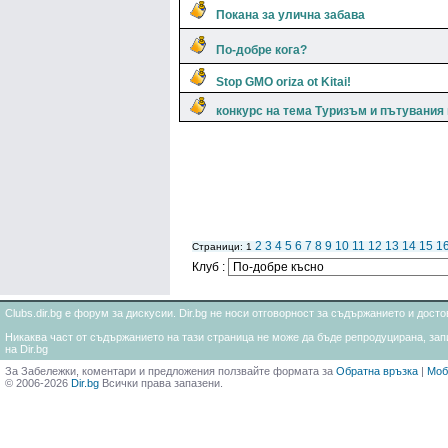
Покана за улична забава
По-добре кога?
Stop GMO oriza ot Kitai!
конкурс на тема Туризъм и пътувания 
2
3
4
5
6
7
8
9
10
11
12
13
14
15
1
Страници: 1
Клуб :
Clubs.dir.bg е форум за дискусии. Dir.bg не носи отговорност за съдържанието и дос
Никаква част от съдържанието на тази страница не може да бъде репродуцирана, запи
на Dir.bg
За Забележки, коментари и предложения ползвайте формата за
Обратна връзка
|
Моб
© 2006-2026
Dir.bg
Всички права запазени.