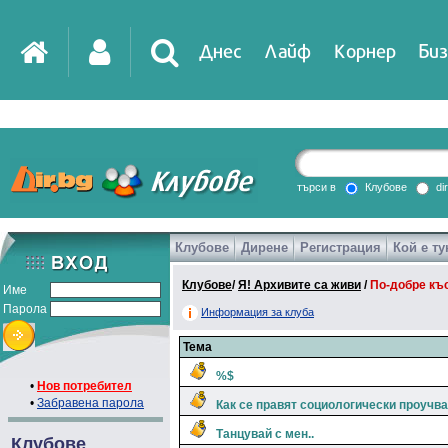
Днес
Лайф
Корнер
Биз
IT
DirTV
Impressio
търси в
Клубове
di
Клубове
Дирене
Регистрация
Кой е ту
Games
Клубове
/
Я! Архивите са живи
/
По-добре къ
Име
Парола
Информация за клуба
Тема
%$
•
Нов потребител
•
Забравена парола
Как се правят социологически проучв
Танцувай с мен..
Клубове