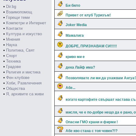
Би било
•
Dir.bg
•
Взаимопомощ
Привет от клуб Туризъм!
•
Горещи теми
•
Компютри и Интернет
Joker Media
•
Контакти
•
Култура и изкуство
Мамалига
•
Мнения
•
Наука
ДОБРЕ, ПРИЗНАВАМ СИ!!!!!
•
Политика, Свят
•
Спорт
криво ми е
•
Техника
•
Градове
дека Лайф има?
•
Религия и мистика
•
Фен клубове
Позволявате ли ми да ухажвам Ангуа
•
Хоби, Развлечения
Абе...
•
Общества
•
Я, архивите са живи
когато картофите свършат настава с
мисля, че е по-добре нещо да е рано, 
Опасни ГМО храни и фирми !
Абе кво стана с тоя човек?!?