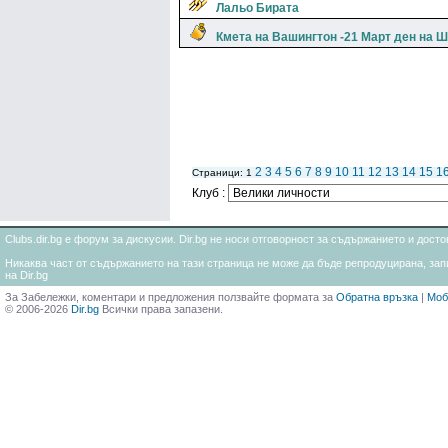
Лальо Бирата
Кмета на Вашингтон -21 Март ден на 
2
3
4
5
6
7
8
9
10
11
12
13
14
15
1
Страници: 1
Клуб :
Clubs.dir.bg е форум за дискусии. Dir.bg не носи отговорност за съдържанието и дос
Никаква част от съдържанието на тази страница не може да бъде репродуцирана, запи
на Dir.bg
За Забележки, коментари и предложения ползвайте формата за
Обратна връзка
|
Моб
© 2006-2026
Dir.bg
Всички права запазени.