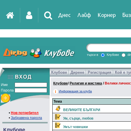
Днес
Лайф
Корнер
Биз
IT
DirTV
Impressio
търси в
Клубове
di
Клубове
Дирене
Регистрация
Кой е ту
Games
Клубове
/
Религия и мистика
/
Велики личнос
Име
Парола
Информация за клуба
Тема
ВЕЛИКИТЕ БЪЛГАРИ
•
Нов потребител
•
Забравена парола
Ум, сърце, любов
Умът човешки
Клубове