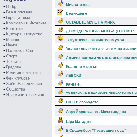
Мислите ли...
•
Dir.bg
•
Взаимопомощ
Великден е
•
Горещи теми
ОСТАВЕТЕ МУЛЕ НА МИРА
•
Компютри и Интернет
•
Контакти
ДО МОДЕРАТОРА - МОЛБА (ГОТОВО :)
•
Култура и изкуство
•
Мнения
"Окултизма" окончателно умря
•
Наука
Удивителни факти за известни личнос
•
Политика, Свят
•
Спорт
Админи-виждам че сте сговорчиви веч
•
Техника
Кралят е мъртъв!
•
Градове
•
Религия и мистика
ЛЕВСКИ
•
Фен клубове
•
Хоби, Развлечения
Каква е..
•
Общества
то вярно че в великите личности има 
•
Я, архивите са живи
ОШО и свободата
Лора Йордакиева - Махатмадеви
Шри Матаджи
Е.Сведенборг "Последният съд"