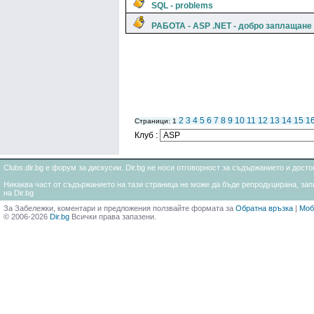
SQL - problems
РАБОТА - ASP .NET - добро заплащане
2
3
4
5
6
7
8
9
10
11
12
13
14
15
1
Страници: 1
Клуб :
Clubs.dir.bg е форум за дискусии. Dir.bg не носи отговорност за съдържанието и дос
Никаква част от съдържанието на тази страница не може да бъде репродуцирана, запи
на Dir.bg
За Забележки, коментари и предложения ползвайте формата за
Обратна връзка
|
Моб
© 2006-2026
Dir.bg
Всички права запазени.