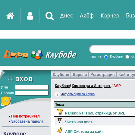
Днес
Лайф
Корнер
Биз
IT
DirTV
Impressio
търси в
Клубове
di
Клубове
Дирене
Регистрация
Кой е ту
Games
Клубове
/
Компютри и Интернет
/
ASP
Име
Парола
Информация за клуба
Тема
Parsing на HTML страница от URL
•
Нов потребител
•
Забравена парола
Чисто нов лист ...
ASP Система за сайт
Клубове