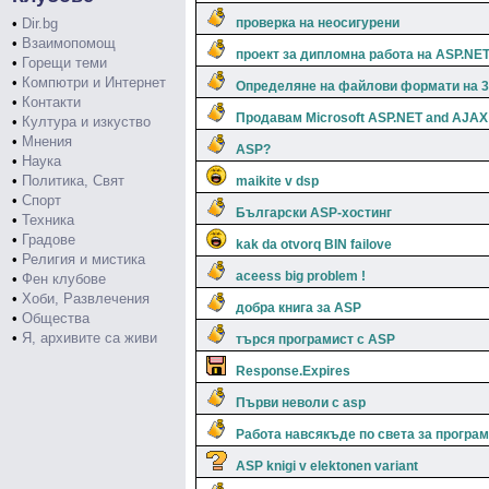
•
Dir.bg
проверка на неосигурени
•
Взаимопомощ
проект за дипломна работа на ASP.NE
•
Горещи теми
•
Компютри и Интернет
Определяне на файлови формати на 3
•
Контакти
Продавам Microsoft ASP.NET and AJAX: 
•
Култура и изкуство
•
Мнения
ASP?
•
Наука
•
Политика, Свят
maikite v dsp
•
Спорт
Български ASP-хостинг
•
Техника
•
Градове
kak da otvorq BIN failove
•
Религия и мистика
aceess big problem !
•
Фен клубове
•
Хоби, Развлечения
добра книга за ASP
•
Общества
•
Я, архивите са живи
търся програмист с ASP
Response.Expires
Първи неволи с asp
Работа навсякъде по света за програм
ASP knigi v elektonen variant