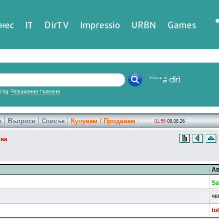
нес
IT
DirTV
Impressio
URBN
Games
ri.bg
Разширено търсене
к
Въпроси
Списък
Купувам / Продавам
01:56
08.08.26
Ева
Ав
S
ч
to