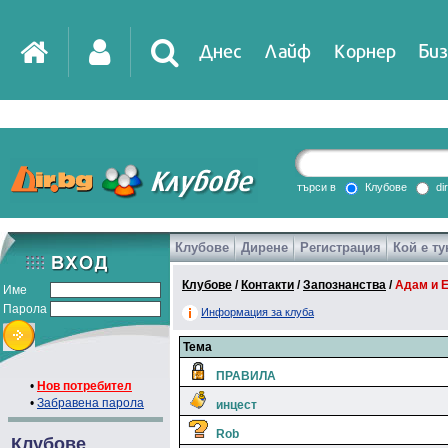
Днес
Лайф
Корнер
Биз
търси в
Клубове
di
Клубове
Дирене
Регистрация
Кой е ту
Клубове
/
Контакти
/
Запознанства
/
Адам и 
Име
Парола
Информация за клуба
Тема
ПРАВИЛА
•
Нов потребител
•
Забравена парола
инцест
Rob
Клубове