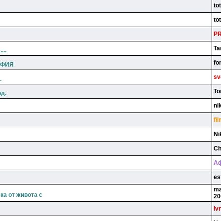
to
to
P
Ta
...
fo
ОФИЯ
sv
.
To
од.
ni
fi
Ni
Ch
Аф
es
ma
ка от живота с
20
lv