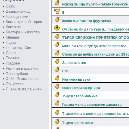
Nqkoq da i lija Dypeto krakata I obyvkite
•
Dir.bg
•
Взаимопомощ
ll
•
Горещи теми
Какво мислите за фуутджоб
•
Компютри и Интернет
•
Контакти
Омръзна ми да го търся....предавам се.
•
Култура и изкуство
•
Мнения
ТЪРСЯ СЕРИОЗНА ПРИЯТЕЛКА ОТ С
•
Наука
Мога ли точно тук да намеря приятел...
•
Политика, Свят
•
Спорт
Спонсор да небвързанаи дами до 28 г
•
Техника
Запознанство
•
Градове
•
Религия и мистика
Ева
•
Фен клубове
•
Хоби, Развлечения
Интимна връзка
•
Общества
неангажираща връзка
•
Я, архивите са живи
Търся старо момиче
Грозна жена с прекрасен характер
Търся жена с която да споделя остатъ
Търся зряла жена