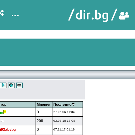
...
тор
Мнения
Последно
0
27.05.06 11:04
am
епа
208
03.08.18 18:04
ti93abvbg
0
07.11.17 01:19