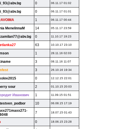
ti_93@abv.bg
0
06.11.17 01:02
ti_93@abv.bg
0
06.11.17 01:01
RAVOlMA
1
06.11.17 00:44
nia MenelinnaM
14
05.11.17 23:59
rzamilan77@abv.bg
0
11.10.17 19:23
etlanka27
63
10.10.17 23:10
mson
1
28.11.16 02:03
kiname
3
08.11.16 11:07
lmfest
3
26.10.16 19:34
kolov2015
0
12.12.15 22:01
erry sour
2
01.10.15 20:03
родит Иванович
1
11.09.15 01:51
testven_podbor
10
06.08.15 17:19
xx271maxx271-
7
18.07.15 01:43
6048
n
0
18.06.15 23:28