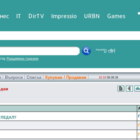
нес
IT
DirTV
Impressio
URBN
Games
ri.bg
Разширено търсене
к
Въпроси
Списък
Купувам / Продавам
16:19
06.08.26
Адам
ин ПЕДАЛ?