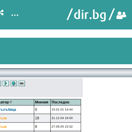
...
Автор
Мнения
Последно
Гълъбицa
0
15.01.01 14:44
Гъзe
18
31.12.04 16:00
Гъзe
8
27.09.05 23:32