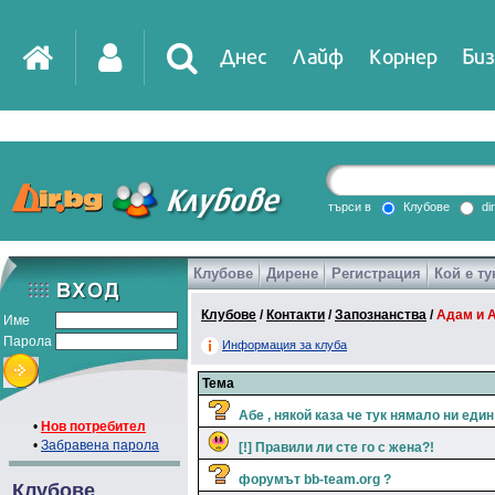
Днес
Лайф
Корнер
Биз
търси в
Клубове
di
Клубове
Дирене
Регистрация
Кой е ту
Клубове
/
Контакти
/
Запознанства
/
Адам и 
Име
Парола
Информация за клуба
Тема
Абе , някой каза че тук нямало ни ед
•
Нов потребител
•
Забравена парола
[!] Правили ли сте го с жена?!
форумът bb-team.org ?
Клубове