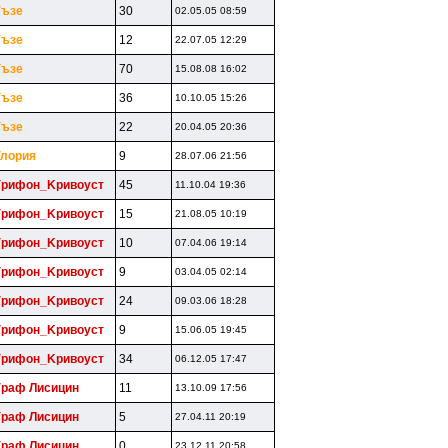
Гъзe
30
02.05.05 08:59
Гъзe
12
22.07.05 12:29
Гъзe
70
15.08.08 16:02
Гъзe
36
10.10.05 15:26
Гъзe
22
20.04.05 20:36
Глopия
9
28.07.06 21:56
Гpифoн_Kpивoycт
45
11.10.04 19:36
Гpифoн_Kpивoycт
15
21.08.05 10:19
Гpифoн_Kpивoycт
10
07.04.06 19:14
Гpифoн_Kpивoycт
9
03.04.05 02:14
Гpифoн_Kpивoycт
24
09.03.06 18:28
Гpифoн_Kpивoycт
9
15.06.05 19:45
Гpифoн_Kpивoycт
34
06.12.05 17:47
Гpaф Лиcицин
11
13.10.09 17:56
Гpaф Лиcицин
5
27.04.11 20:19
Гpaф Лиcицин
0
23.12.11 20:58