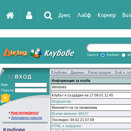
Днес
Лайф
Корнер
Биз
търси в
Клубове
di
Клубове
Дирене
Регистрация
Кой е ту
Информация за клуба
Име
Windows
Парола
Клубът е създаден на 17.09.01 11:45
Модератор:
Мнението не се проверява
•
Нов потребител
Всичко мнения: 48107
•
Забравена парола
Последно: 04.02.21 07:09
HTML е забранен
Клубове