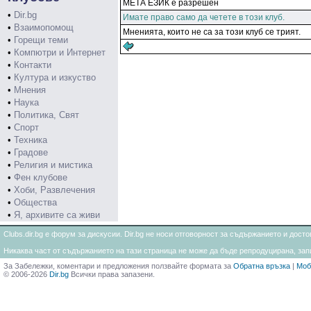
МЕТА ЕЗИК е разрешен
•
Dir.bg
Имате право само да четете в този клуб.
•
Взаимопомощ
Мненията, които не са за този клуб се трият.
•
Горещи теми
•
Компютри и Интернет
•
Контакти
•
Култура и изкуство
•
Мнения
•
Наука
•
Политика, Свят
•
Спорт
•
Техника
•
Градове
•
Религия и мистика
•
Фен клубове
•
Хоби, Развлечения
•
Общества
•
Я, архивите са живи
Clubs.dir.bg е форум за дискусии. Dir.bg не носи отговорност за съдържанието и дос
Никаква част от съдържанието на тази страница не може да бъде репродуцирана, запи
За Забележки, коментари и предложения ползвайте формата за
Обратна връзка
|
Моб
© 2006-2026
Dir.bg
Всички права запазени.