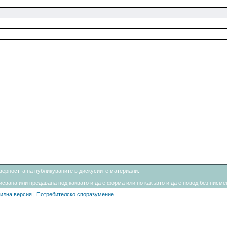
товерността на публикуваните в дискусиите материали.
свана или предавана под каквато и да е форма или по какъвто и да е повод без писмен
илна версия
|
Потребителско споразумение