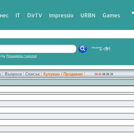
нес
IT
DirTV
Impressio
URBN
Games
ri.bg
Разширено търсене
к
Въпроси
Списък
Купувам / Продавам
09:44
08.08.26