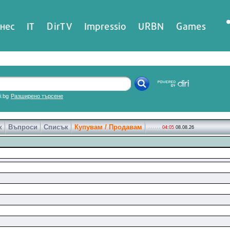
нес
IT
DirTV
Impressio
URBN
Games
ri.bg
Разширено търсене
к
Въпроси
Списък
Купувам / Продавам
04:05
08.08.26