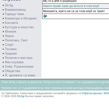
МЕТА ЕЗИК е разрешен
•
Dir.bg
Имате право само да четете в този клуб.
•
Взаимопомощ
Мненията, които не са за този клуб се трият.
•
Горещи теми
•
Компютри и Интернет
•
Контакти
•
Култура и изкуство
•
Мнения
•
Наука
•
Политика, Свят
•
Спорт
•
Техника
•
Градове
•
Религия и мистика
•
Фен клубове
•
Хоби, Развлечения
•
Общества
•
Я, архивите са живи
Clubs.dir.bg е форум за дискусии. Dir.bg не носи отговорност за съдържанието и дос
Никаква част от съдържанието на тази страница не може да бъде репродуцирана, запи
За Забележки, коментари и предложения ползвайте формата за
Обратна връзка
|
Моб
© 2006-2026
Dir.bg
Всички права запазени.