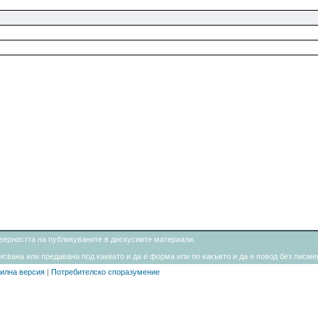
товерността на публикуваните в дискусиите материали.
свана или предавана под каквато и да е форма или по какъвто и да е повод без писмен
илна версия
|
Потребителско споразумение