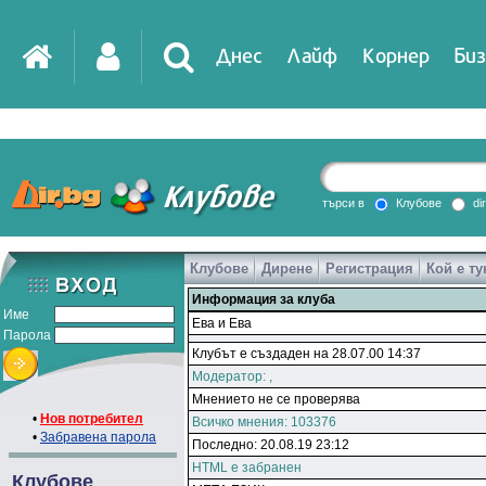
Днес
Лайф
Корнер
Биз
търси в
Клубове
di
Клубове
Дирене
Регистрация
Кой е ту
Информация за клуба
Име
Ева и Ева
Парола
Клубът е създаден на 28.07.00 14:37
Модератор:
,
Мнението не се проверява
•
Нов потребител
Всичко мнения: 103376
•
Забравена парола
Последно: 20.08.19 23:12
HTML е забранен
Клубове