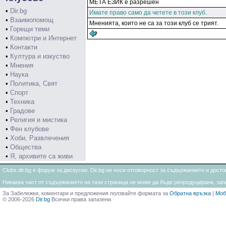
МЕТА ЕЗИК е разрешен
•
Dir.bg
Имате право само да четете в този клуб.
•
Взаимопомощ
Мненията, които не са за този клуб се трият.
•
Горещи теми
•
Компютри и Интернет
•
Контакти
•
Култура и изкуство
•
Мнения
•
Наука
•
Политика, Свят
•
Спорт
•
Техника
•
Градове
•
Религия и мистика
•
Фен клубове
•
Хоби, Развлечения
•
Общества
•
Я, архивите са живи
Clubs.dir.bg е форум за дискусии. Dir.bg не носи отговорност за съдържанието и дос
Никаква част от съдържанието на тази страница не може да бъде репродуцирана, запи
За Забележки, коментари и предложения ползвайте формата за
Обратна връзка
|
Моб
© 2006-2026
Dir.bg
Всички права запазени.