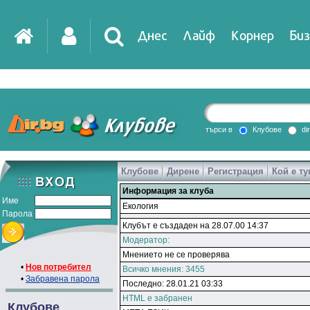
Днес
Лайф
Корнер
Биз
търси в
Клубове
di
Клубове
Дирене
Регистрация
Кой е ту
Информация за клуба
Име
Екология
Парола
Клубът е създаден на 28.07.00 14:37
Модератор:
Мнението не се проверява
•
Нов потребител
Всичко мнения: 3455
•
Забравена парола
Последно: 28.01.21 03:33
HTML е забранен
Клубове