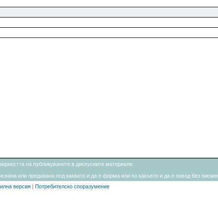
товерността на публикуваните в дискусиите материали.
свана или предавана под каквато и да е форма или по какъвто и да е повод без писмен
илна версия
|
Потребителско споразумение