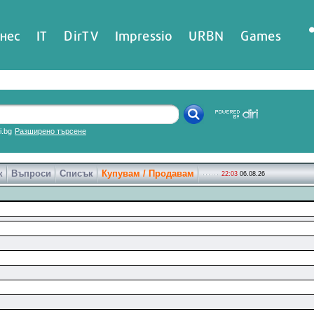
нес
IT
DirTV
Impressio
URBN
Games
ri.bg
Разширено търсене
к
Въпроси
Списък
Купувам / Продавам
22:03
06.08.26