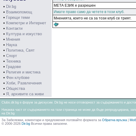
МЕТА ЕЗИК е разрешен
•
Dir.bg
•
Взаимопомощ
Имате право само да четете в този клуб.
•
Горещи теми
Мненията, които не са за този клуб се трият.
•
Компютри и Интернет
•
Контакти
•
Култура и изкуство
•
Мнения
•
Наука
•
Политика, Свят
•
Спорт
•
Техника
•
Градове
•
Религия и мистика
•
Фен клубове
•
Хоби, Развлечения
•
Общества
•
Я, архивите са живи
Clubs.dir.bg е форум за дискусии. Dir.bg не носи отговорност за съдържанието и дос
Никаква част от съдържанието на тази страница не може да бъде репродуцирана, запи
на Dir.bg
За Забележки, коментари и предложения ползвайте формата за
Обратна връзка
|
Моб
© 2006-2026
Dir.bg
Всички права запазени.